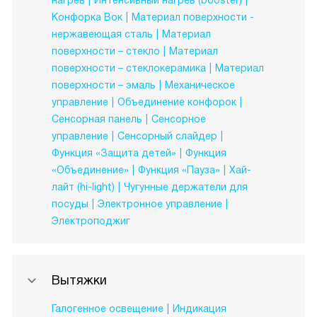
нагрев
Интенсивный нагрев (booster)
Конфорка Вок
Материал поверхности -
нержавеющая сталь
Материал
поверхности – стекло
Материал
поверхности – стеклокерамика
Материал
поверхности – эмаль
Механическое
управление
Объединение конфорок
Сенсорная панель
Сенсорное
управление
Сенсорный слайдер
Функция «Защита детей»
Функция
«Объединение»
Функция «Пауза»
Хай-
лайт (hi-light)
Чугунные держатели для
посуды
Электронное управление
Электроподжиг
Вытяжки
Галогенное освещение
Индикация