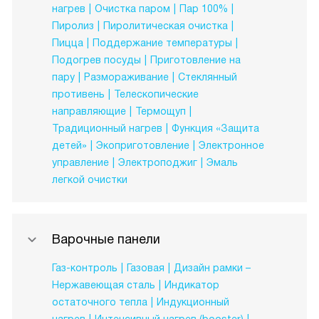
нагрев
Очистка паром
Пар 100%
Пиролиз
Пиролитическая очистка
Пицца
Поддержание температуры
Подогрев посуды
Приготовление на
пару
Размораживание
Стеклянный
противень
Телескопические
направляющие
Термощуп
Традиционный нагрев
Функция «Защита
детей»
Экоприготовление
Электронное
управление
Электроподжиг
Эмаль
легкой очистки
Варочные панели
Газ-контроль
Газовая
Дизайн рамки –
Нержавеющая сталь
Индикатор
остаточного тепла
Индукционный