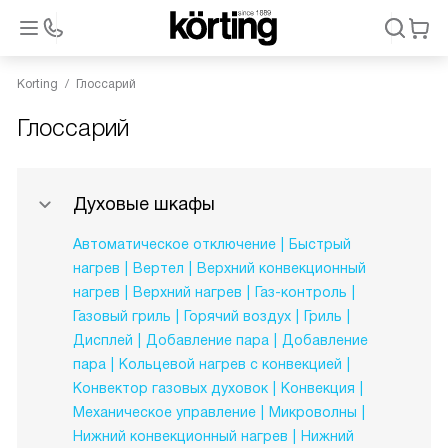
Korting
Глоссарий
Глоссарий
Духовые шкафы
Автоматическое отключение
Быстрый
нагрев
Вертел
Верхний конвекционный
нагрев
Верхний нагрев
Газ-контроль
Газовый гриль
Горячий воздух
Гриль
Дисплей
Добавление пара
Добавление
пара
Кольцевой нагрев с конвекцией
Конвектор газовых духовок
Конвекция
Механическое управление
Микроволны
Нижний конвекционный нагрев
Нижний