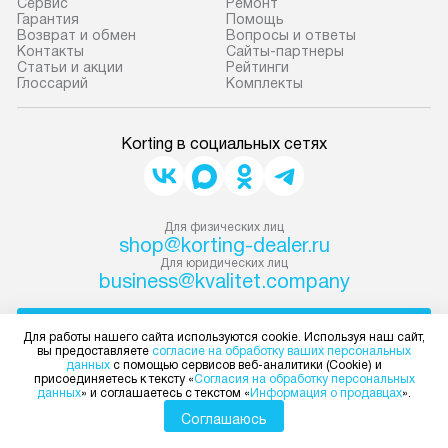
Сервис
Ремонт
Гарантия
Помощь
Возврат и обмен
Вопросы и ответы
Контакты
Сайты-партнеры
Статьи и акции
Рейтинги
Глоссарий
Комплекты
Korting в социальных сетях
Для физических лиц
shop@korting-dealer.ru
Для юридических лиц
business@kvalitet.company
НАПИСАТЬ РУКОВОДСТВУ
Для работы нашего сайта используются cookie. Используя наш сайт,
вы предоставляете
согласие на обработку ваших персональных
данных
с помощью сервисов веб-аналитики (Cookie) и
Политика конфиденциальности
присоединяетесь к тексту «
Согласия на обработку персональных
данных
» и соглашаетесь с текстом «
Информация о продавцах
».
Условия продажи
Карта сайта
Соглашаюсь
© 2004 – 2026 Магазин Korting «Kvalitet Trade, LLC»