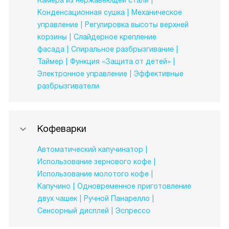
Камера из нержавеющей стали
Конденсационная сушка
Механическое
управление
Регулировка высоты верхней
корзины
Слайдерное крепление
фасада
Спиральное разбрызгивание
Таймер
Функция «Защита от детей»
Электронное управление
Эффективные
разбрызгиватели
Кофеварки
Автоматический капучинатор
Использование зернового кофе
Использование молотого кофе
Капучино
Одновременное приготовление
двух чашек
Ручной Панарелло
Сенсорный дисплей
Эспрессо