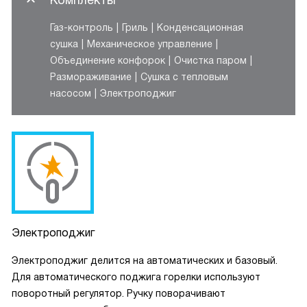
Комплекты
Газ-контроль
Гриль
Конденсационная
сушка
Механическое управление
Объединение конфорок
Очистка паром
Размораживание
Сушка с тепловым
насосом
Электроподжиг
Электроподжиг
Электроподжиг делится на автоматических и базовый.
Для автоматического поджига горелки используют
поворотный регулятор. Ручку поворачивают