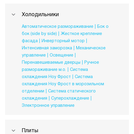
Холодильники
Автоматическое размораживание
Бок о
бок (side by side)
Жесткое крепление
фасада
Инверторный мотор
Интенсивная заморозка
Механическое
управление
Освещение
Перенавешиваемые дверцы
Ручное
размораживание м.о.
Система
охлаждения Ноу Фрост
Система
охлаждения Ноу Фрост в морозильном
отделении
Система статического
охлаждения
Суперохлаждение
Электронное управление
Плиты