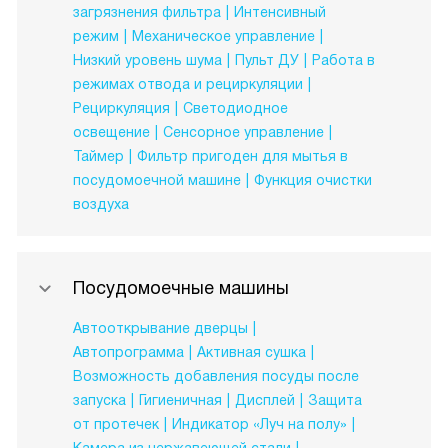
загрязнения фильтра
Интенсивный
режим
Механическое управление
Низкий уровень шума
Пульт ДУ
Работа в
режимах отвода и рециркуляции
Рециркуляция
Светодиодное
освещение
Сенсорное управление
Таймер
Фильтр пригоден для мытья в
посудомоечной машине
Функция очистки
воздуха
Посудомоечные машины
Автооткрывание дверцы
Автопрограмма
Активная сушка
Возможность добавления посуды после
запуска
Гигиеничная
Дисплей
Защита
от протечек
Индикатор «Луч на полу»