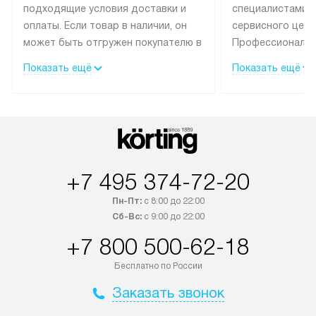
подходящие условия доставки и
специалистами 
оплаты. Если товар в наличии, он
сервисного цент
может быть отгружен покупателю в
Профессиональн
течение трех дней.
гарантия долгой
Показать ещё
Показать ещё
эксплуатации тех
Техника со специальным лейблом
доставляется бесплатно по
В Москве техник
Москве. Выезд за МКАД
лейблом подклю
оплачивается дополнительно.
Выезд мастера 
Возможна доставка товаров по
за дополнительн
России.
+7 495 374-72-20
Пн-Пт:
с 8:00 до 22:00
Сб-Вс:
с 9:00 до 22:00
+7 800 500-62-18
Бесплатно по России
Заказать звонок