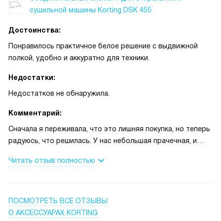
сушильной машины Korting DSK 455
Достоинства:
Понравилось практичное белое решение с выдвижной
полкой, удобно и аккуратно для техники.
Недостатки:
Недостатков не обнаружила.
Комментарий:
Сначала я переживала, что это лишняя покупка, но теперь
радуюсь, что решилась. У нас небольшая прачечная, и
выдвижная полка стала настоящим подспорьем:
Читать отзыв полностью
складываю прямо с барабана небольшие вещи, ставлю
корзину для носков или временно кладу бутылочку с
кондиционером. Белый цвет аккуратно смотрится рядом
с остальными приборами и не бросается в глаза, это
ПОСМОТРЕТЬ ВСЕ ОТЗЫВЫ
важно, когда хочется сохранить порядок и уют. Однажды
О АКСЕССУАРАХ KORTING