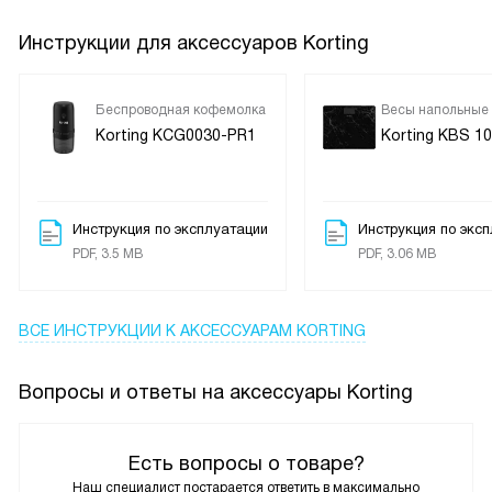
вечером пришла бабушка в гости, принесла белье, и мы
втроём переглянулись — полка помогла быстро
Инструкции для аксессуаров Korting
рассортировать вещи, никто не стоял с пакетами на
коленях. Простота использования особенно радует:
выдвигается плавно, не шумит, хватает ровно того места,
Беспроводная кофемолка
Весы напольные
Korting KCG0030-PR1
Korting KBS 1
которое нужно для бытовых мелочей. Я не писала здесь
длинных списков характеристик, потому что важнее
эмоции: это удобство в повседневной рутине и ощущение
упорядоченности. Теперь утренние сборы стали менее
Инструкция по эксплуатации
Инструкция по экс
хаотичными — белье складываю быстрее, на полке
PDF, 3.5 MB
PDF, 3.06 MB
удобно собирать сменную одежду и подготовить её к
сушке. Иногда использую полку как временную
поверхность, когда перебираю шкаф, и это экономит
ВСЕ ИНСТРУКЦИИ
К АКСЕССУАРАМ KORTING
время и силы. Я довольна покупкой. Она делает домашние
заботы проще, и это для меня самое главное.
Вопросы и ответы на аксессуары Korting
Есть вопросы о товаре?
Наш специалист постарается ответить в максимально