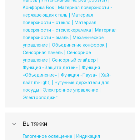
нагрев
Интенсивный нагрев (booster)
Конфорка Вок
Материал поверхности -
нержавеющая сталь
Материал
поверхности – стекло
Материал
поверхности – стеклокерамика
Материал
поверхности – эмаль
Механическое
управление
Объединение конфорок
Сенсорная панель
Сенсорное
управление
Сенсорный слайдер
Функция «Защита детей»
Функция
«Объединение»
Функция «Пауза»
Хай-
лайт (hi-light)
Чугунные держатели для
посуды
Электронное управление
Электроподжиг
Вытяжки
Галогенное освещение
Индикация