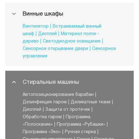
Винные шкафы
Вентилятор
Встраиваемый винный
шкаф
Дисплей
Материал полок -
дерево
Светодиодное освещение
Сенсорное открывание двери
Сенсорное
управление
Стиральные машины
Автопозиционирование барабан
Дезинфекция паром
Деликатные ткани
Дисплей
Защита от протечек
Обработка паром
Программа
«Полоскание»
Программа «Рубашки»
Программа «Эко»
Ручная стирка