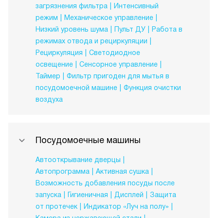
загрязнения фильтра
Интенсивный
режим
Механическое управление
Низкий уровень шума
Пульт ДУ
Работа в
режимах отвода и рециркуляции
Рециркуляция
Светодиодное
освещение
Сенсорное управление
Таймер
Фильтр пригоден для мытья в
посудомоечной машине
Функция очистки
воздуха
Посудомоечные машины
Автооткрывание дверцы
Автопрограмма
Активная сушка
Возможность добавления посуды после
запуска
Гигиеничная
Дисплей
Защита
от протечек
Индикатор «Луч на полу»