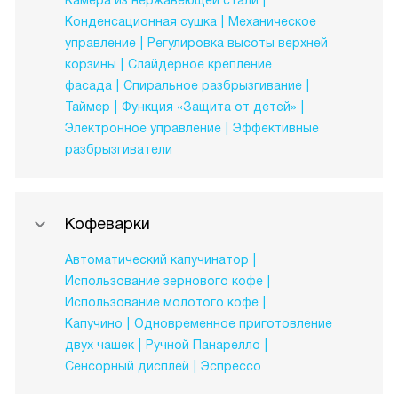
Камера из нержавеющей стали
Конденсационная сушка
Механическое
управление
Регулировка высоты верхней
корзины
Слайдерное крепление
фасада
Спиральное разбрызгивание
Таймер
Функция «Защита от детей»
Электронное управление
Эффективные
разбрызгиватели
Кофеварки
Автоматический капучинатор
Использование зернового кофе
Использование молотого кофе
Капучино
Одновременное приготовление
двух чашек
Ручной Панарелло
Сенсорный дисплей
Эспрессо