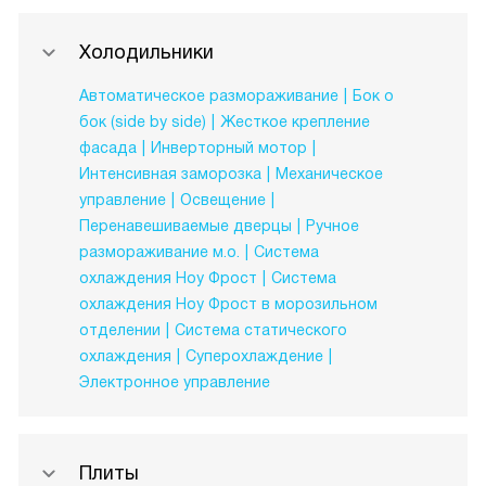
Холодильники
Автоматическое размораживание
Бок о
бок (side by side)
Жесткое крепление
фасада
Инверторный мотор
Интенсивная заморозка
Механическое
управление
Освещение
Перенавешиваемые дверцы
Ручное
размораживание м.о.
Система
охлаждения Ноу Фрост
Система
охлаждения Ноу Фрост в морозильном
отделении
Система статического
охлаждения
Суперохлаждение
Электронное управление
Плиты