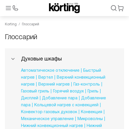
Korting
Глоссарий
Глоссарий
Духовые шкафы
Автоматическое отключение
Быстрый
нагрев
Вертел
Верхний конвекционный
нагрев
Верхний нагрев
Газ-контроль
Газовый гриль
Горячий воздух
Гриль
Дисплей
Добавление пара
Добавление
пара
Кольцевой нагрев с конвекцией
Конвектор газовых духовок
Конвекция
Механическое управление
Микроволны
Нижний конвекционный нагрев
Нижний