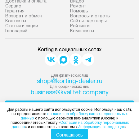
Доставка и оплата
Видео
Сервис
Ремонт
Гарантия
Помощь
Возврат и обмен
Вопросы и ответы
Контакты
Сайты-партнеры
Статьи и акции
Рейтинги
Глоссарий
Комплекты
Korting в социальных сетях
Для физических лиц
shop@korting-dealer.ru
Для юридических лиц
business@kvalitet.company
НАПИСАТЬ РУКОВОДСТВУ
Для работы нашего сайта используются cookie. Используя наш сайт,
вы предоставляете
согласие на обработку ваших персональных
данных
с помощью сервисов веб-аналитики (Cookie) и
Политика конфиденциальности
присоединяетесь к тексту «
Согласия на обработку персональных
данных
» и соглашаетесь с текстом «
Информация о продавцах
».
Условия продажи
Карта сайта
Соглашаюсь