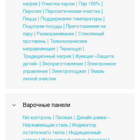
нагрев
Очистка паром
Пар 100%
Пиролиз
Пиролитическая очистка
Пицца
Поддержание температуры
Подогрев посуды
Приготовление на
пару
Размораживание
Стеклянный
противень
Телескопические
направляющие
Термощуп
Традиционный нагрев
Функция «Защита
детей»
Экоприготовление
Электронное
управление
Электроподжиг
Эмаль
легкой очистки
Варочные панели
Газ-контроль
Газовая
Дизайн рамки –
Нержавеющая сталь
Индикатор
остаточного тепла
Индукционный