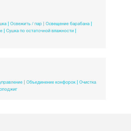
шка
Освежить / пар
Освещение барабана
е
Сушка по остаточной влажности
управление
Объединение конфорок
Очистка
оподжиг