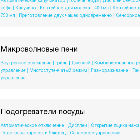
Автоматический капучинатор
Горячая вода
Дисплей сенсор
кофе
Капучино
Контейнер для молока - 400 мл
Контейнер д
750 мл
Приготовление двух чашек одновременно
Сенсорное
Микроволновые печи
Внутреннее освещение
Гриль
Дисплей
Комбинированные 
управление
Многоступенчатый режим
Размораживание
Та
управление
Подогреватели посуды
Автоматическое отключение
Дисплей
Открытие ящика нажа
Подогрева тарелок и блюдец
Сенсорное управление