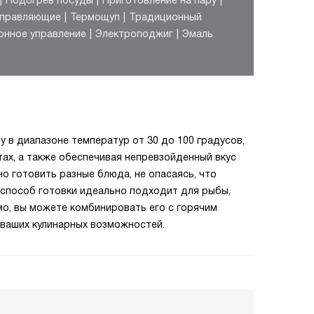
Подогрев посуды
Приготовление на пару
аправляющие
Термощуп
Традиционный
онное управление
Электроподжиг
Эмаль
 в диапазоне температур от 30 до 100 градусов,
тах, а также обеспечивая непревзойденный вкус
о готовить разные блюда, не опасаясь, что
 способ готовки идеально подходит для рыбы,
мо, вы можете комбинировать его с горячим
 ваших кулинарных возможностей.