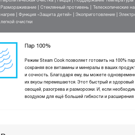
Пиролитическая очистка
Пицца
Поддержание температуры
Размораживание
Стеклянный противень
Телескопические н
нагрев
Функция «Защита детей»
Экоприготовление
Электр
легкой очистки
Пар 100%
Режим Steam Cook позволяет готовить на 100% пару
сохраняя все витамины и минералы в ваших продук
и сочность. Благодаря ему, вы можете одновременн
их вкусы перемешаются. Этот быстрый и здоровый
овощей, разогрева и разморозки. И, если необходи
воздухом для ещё большей гибкости и расширения