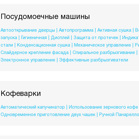
Посудомоечные машины
Автооткрывание дверцы
Автопрограмма
Активная сушка
В
запуска
Гигиеничная
Дисплей
Защита от протечек
Индикат
стали
Конденсационная сушка
Механическое управление
Р
Слайдерное крепление фасада
Спиральное разбрызгивание
Электронное управление
Эффективные разбрызгиватели
Кофеварки
Автоматический капучинатор
Использование зернового кофе
Одновременное приготовление двух чашек
Ручной Панарелл