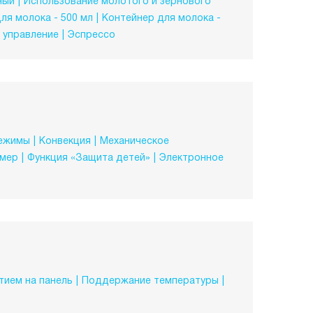
ный
Использование молотого и зернового
ля молока - 500 мл
Контейнер для молока -
 управление
Эспрессо
режимы
Конвекция
Механическое
ймер
Функция «Защита детей»
Электронное
тием на панель
Поддержание температуры