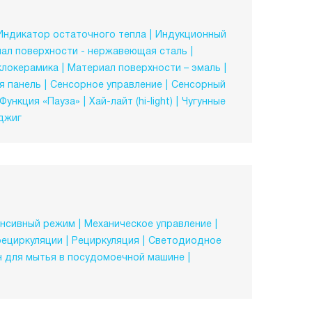
Индикатор остаточного тепла
Индукционный
ал поверхности - нержавеющая сталь
клокерамика
Материал поверхности – эмаль
я панель
Сенсорное управление
Сенсорный
Функция «Пауза»
Хай-лайт (hi-light)
Чугунные
джиг
нсивный режим
Механическое управление
рециркуляции
Рециркуляция
Светодиодное
н для мытья в посудомоечной машине