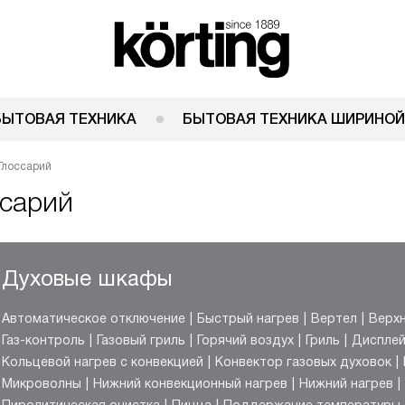
БЫТОВАЯ ТЕХНИКА
БЫТОВАЯ ТЕХНИКА ШИРИНОЙ
Глоссарий
ссарий
Духовые шкафы
Автоматическое отключение
Быстрый нагрев
Вертел
Верхн
Газ-контроль
Газовый гриль
Горячий воздух
Гриль
Диспле
Кольцевой нагрев с конвекцией
Конвектор газовых духовок
Микроволны
Нижний конвекционный нагрев
Нижний нагрев