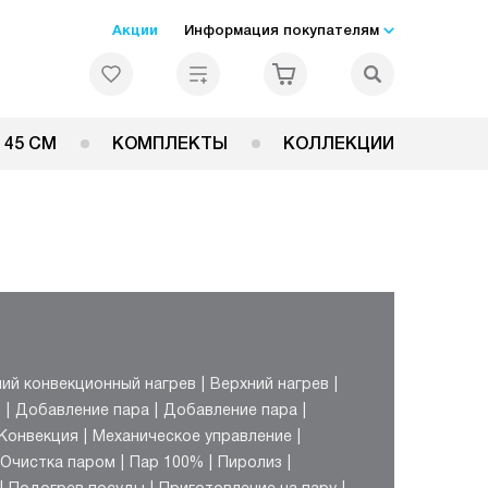
Акции
Информация покупателям
 45 СМ
КОМПЛЕКТЫ
КОЛЛЕКЦИИ
ий конвекционный нагрев
Верхний нагрев
й
Добавление пара
Добавление пара
Конвекция
Механическое управление
Очистка паром
Пар 100%
Пиролиз