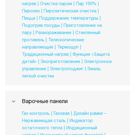
нагрев
Очистка паром
Пар 100%
Пиролиз
Пиролитическая очистка
Пицца
Поддержание температуры
Подогрев посуды
Приготовление на
пару
Размораживание
Стеклянный
противень
Телескопические
направляющие
Термощуп
Традиционный нагрев
Функция «Защита
детей»
Экоприготовление
Электронное
управление
Электроподжиг
Эмаль
легкой очистки
Варочные панели
Газ-контроль
Газовая
Дизайн рамки –
Нержавеющая сталь
Индикатор
остаточного тепла
Индукционный