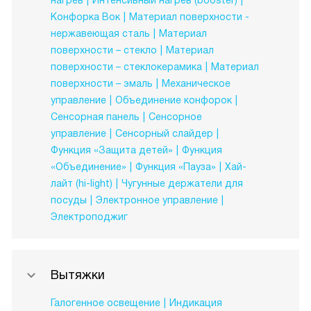
нагрев
Интенсивный нагрев (booster)
Конфорка Вок
Материал поверхности -
нержавеющая сталь
Материал
поверхности – стекло
Материал
поверхности – стеклокерамика
Материал
поверхности – эмаль
Механическое
управление
Объединение конфорок
Сенсорная панель
Сенсорное
управление
Сенсорный слайдер
Функция «Защита детей»
Функция
«Объединение»
Функция «Пауза»
Хай-
лайт (hi-light)
Чугунные держатели для
посуды
Электронное управление
Электроподжиг
Вытяжки
Галогенное освещение
Индикация