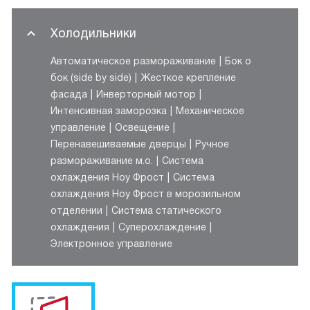
Холодильники
Автоматическое размораживание
Бок о
бок (side by side)
Жесткое крепление
фасада
Инверторный мотор
Интенсивная заморозка
Механическое
управление
Освещение
Перенавешиваемые дверцы
Ручное
размораживание м.о.
Система
охлаждения Ноу Фрост
Система
охлаждения Ноу Фрост в морозильном
отделении
Система статического
охлаждения
Суперохлаждение
Электронное управление