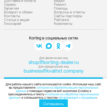
Доставка и оплата
Видео
Сервис
Ремонт
Гарантия
Помощь
Возврат и обмен
Вопросы и ответы
Контакты
Сайты-партнеры
Статьи и акции
Рейтинги
Глоссарий
Комплекты
Korting в социальных сетях
Для физических лиц
shop@korting-dealer.ru
Для юридических лиц
business@kvalitet.company
НАПИСАТЬ РУКОВОДСТВУ
Для работы нашего сайта используются cookie. Используя наш сайт,
вы предоставляете
согласие на обработку ваших персональных
данных
с помощью сервисов веб-аналитики (Cookie) и
Политика конфиденциальности
присоединяетесь к тексту «
Согласия на обработку персональных
данных
» и соглашаетесь с текстом «
Информация о продавцах
».
Условия продажи
Карта сайта
Соглашаюсь