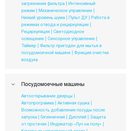
загрязнения фильтра
Интенсивный
режим
Механическое управление
Низкий уровень шума
Пульт ДУ
Работа в
режимах отвода и рециркуляции
Рециркуляция
Светодиодное
освещение
Сенсорное управление
Таймер
Фильтр пригоден для мытья в
посудомоечной машине
Функция очистки
воздуха
Посудомоечные машины
Автооткрывание дверцы
Автопрограмма
Активная сушка
Возможность добавления посуды после
запуска
Гигиеничная
Дисплей
Защита
от протечек
Индикатор «Луч на полу»