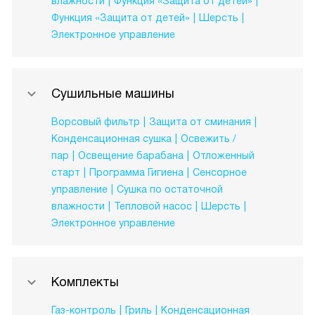
влажности
Функция «Защита от детей»
Функция «Защита от детей»
Шерсть
Электронное управление
Сушильные машины
Ворсовый фильтр
Защита от сминания
Конденсационная сушка
Освежить /
пар
Освещение барабана
Отложенный
старт
Программа Гигиена
Сенсорное
управление
Сушка по остаточной
влажности
Тепловой насос
Шерсть
Электронное управление
Комплекты
Газ-контроль
Гриль
Конденсационная