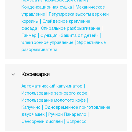
Камера из нержавеющей стали
Конденсационная сушка
Механическое
управление
Регулировка высоты верхней
корзины
Слайдерное крепление
фасада
Спиральное разбрызгивание
Таймер
Функция «Защита от детей»
Электронное управление
Эффективные
разбрызгиватели
Кофеварки
Автоматический капучинатор
Использование зернового кофе
Использование молотого кофе
Капучино
Одновременное приготовление
двух чашек
Ручной Панарелло
Сенсорный дисплей
Эспрессо