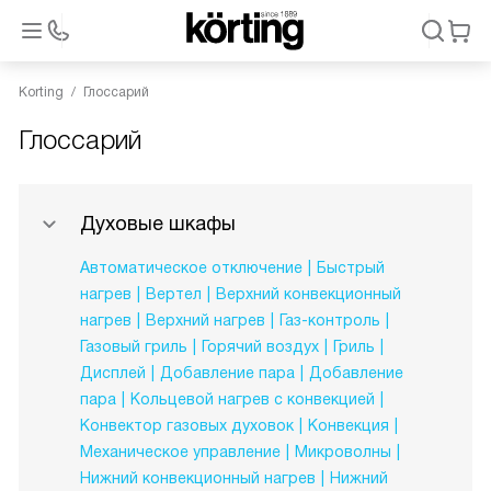
Korting
Глоссарий
Глоссарий
Духовые шкафы
Автоматическое отключение
Быстрый
нагрев
Вертел
Верхний конвекционный
нагрев
Верхний нагрев
Газ-контроль
Газовый гриль
Горячий воздух
Гриль
Дисплей
Добавление пара
Добавление
пара
Кольцевой нагрев с конвекцией
Конвектор газовых духовок
Конвекция
Механическое управление
Микроволны
Нижний конвекционный нагрев
Нижний