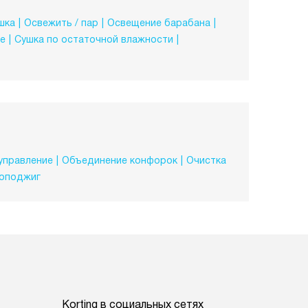
шка
Освежить / пар
Освещение барабана
е
Сушка по остаточной влажности
управление
Объединение конфорок
Очистка
оподжиг
Korting в социальных сетях