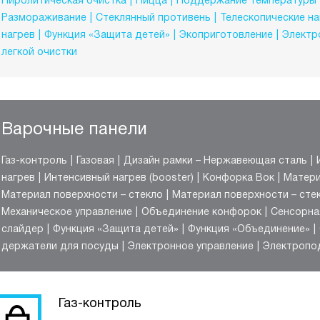
Пиролитическая очистка
Пицца
Поддержание температуры
Размораживание
Стеклянный противень
Телескопические н
нагрев
Функция «Защита детей»
Экоприготовление
Электр
легкой очистки
Варочные панели
Газ-контроль
Газовая
Дизайн рамки – Нержавеющая сталь
нагрев
Интенсивный нагрев (booster)
Конфорка Вок
Матери
Материал поверхности – стекло
Материал поверхности – сте
Механическое управление
Объединение конфорок
Сенсорна
слайдер
Функция «Защита детей»
Функция «Объединение»
держатели для посуды
Электронное управление
Электропо
Газ-контроль