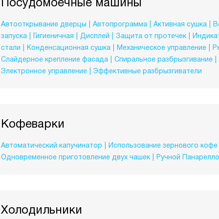
Посудомоечные машины
Автооткрывание дверцы
Автопрограмма
Активная сушка
В
запуска
Гигиеничная
Дисплей
Защита от протечек
Индикат
стали
Конденсационная сушка
Механическое управление
Р
Слайдерное крепление фасада
Спиральное разбрызгивание
Электронное управление
Эффективные разбрызгиватели
Кофеварки
Автоматический капучинатор
Использование зернового кофе
Одновременное приготовление двух чашек
Ручной Панарелл
Холодильники