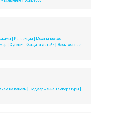
 управление
Эспрессо
режимы
Конвекция
Механическое
ймер
Функция «Защита детей»
Электронное
тием на панель
Поддержание температуры