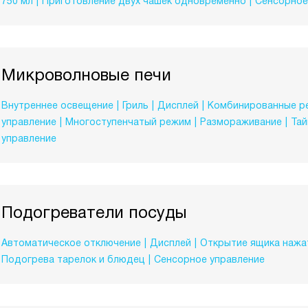
750 мл
Приготовление двух чашек одновременно
Сенсорное
Микроволновые печи
Внутреннее освещение
Гриль
Дисплей
Комбинированные 
управление
Многоступенчатый режим
Размораживание
Та
управление
Подогреватели посуды
Автоматическое отключение
Дисплей
Открытие ящика нажа
Подогрева тарелок и блюдец
Сенсорное управление