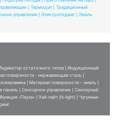
Подогрев посуды
Приготовление на пару
аправляющие
Термощуп
Традиционный
онное управление
Электроподжиг
Эмаль
Индикатор остаточного тепла
Индукционный
ал поверхности - нержавеющая сталь
клокерамика
Материал поверхности – эмаль
я панель
Сенсорное управление
Сенсорный
Функция «Пауза»
Хай-лайт (hi-light)
Чугунные
джиг