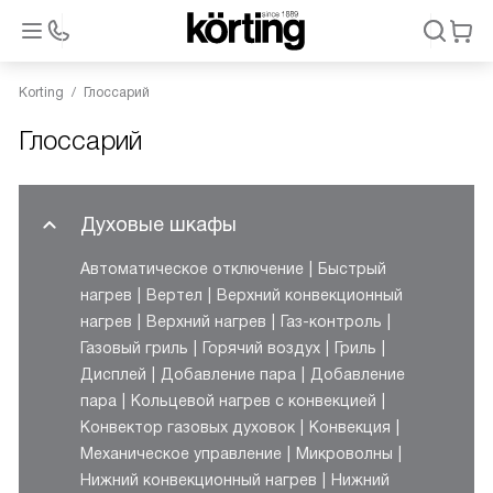
Korting
Глоссарий
Глоссарий
Духовые шкафы
Автоматическое отключение
Быстрый
нагрев
Вертел
Верхний конвекционный
нагрев
Верхний нагрев
Газ-контроль
Газовый гриль
Горячий воздух
Гриль
Дисплей
Добавление пара
Добавление
пара
Кольцевой нагрев с конвекцией
Конвектор газовых духовок
Конвекция
Механическое управление
Микроволны
Нижний конвекционный нагрев
Нижний