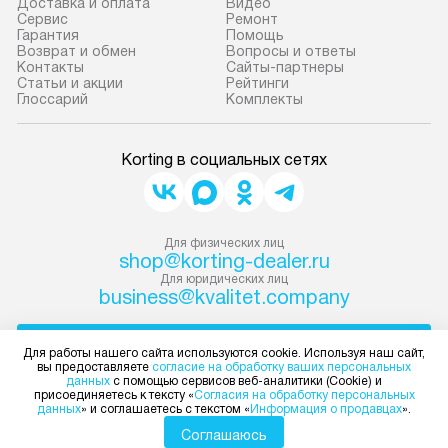
Доставка и оплата
Видео
Сервис
Ремонт
Гарантия
Помощь
Возврат и обмен
Вопросы и ответы
Контакты
Сайты-партнеры
Статьи и акции
Рейтинги
Глоссарий
Комплекты
Korting в социальных сетях
Для физических лиц
shop@korting-dealer.ru
Для юридических лиц
business@kvalitet.company
НАПИСАТЬ РУКОВОДСТВУ
Для работы нашего сайта используются cookie. Используя наш сайт,
вы предоставляете
согласие на обработку ваших персональных
данных
с помощью сервисов веб-аналитики (Cookie) и
Политика конфиденциальности
присоединяетесь к тексту «
Согласия на обработку персональных
данных
» и соглашаетесь с текстом «
Информация о продавцах
».
Условия продажи
Карта сайта
Соглашаюсь