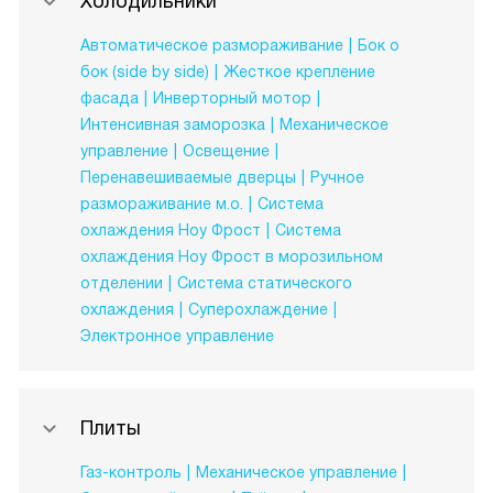
Холодильники
Автоматическое размораживание
Бок о
бок (side by side)
Жесткое крепление
фасада
Инверторный мотор
Интенсивная заморозка
Механическое
управление
Освещение
Перенавешиваемые дверцы
Ручное
размораживание м.о.
Система
охлаждения Ноу Фрост
Система
охлаждения Ноу Фрост в морозильном
отделении
Система статического
охлаждения
Суперохлаждение
Электронное управление
Плиты
Газ-контроль
Механическое управление