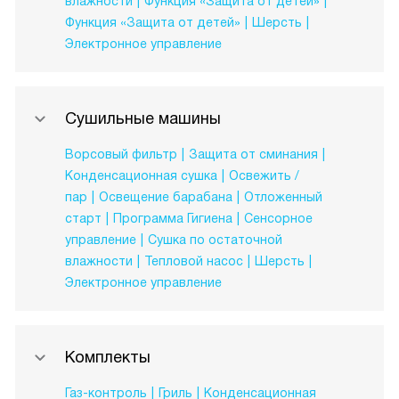
влажности
Функция «Защита от детей»
Функция «Защита от детей»
Шерсть
Электронное управление
Сушильные машины
Ворсовый фильтр
Защита от сминания
Конденсационная сушка
Освежить /
пар
Освещение барабана
Отложенный
старт
Программа Гигиена
Сенсорное
управление
Сушка по остаточной
влажности
Тепловой насос
Шерсть
Электронное управление
Комплекты
Газ-контроль
Гриль
Конденсационная