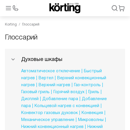
Korting
Глоссарий
Глоссарий
Духовые шкафы
Автоматическое отключение
Быстрый
нагрев
Вертел
Верхний конвекционный
нагрев
Верхний нагрев
Газ-контроль
Газовый гриль
Горячий воздух
Гриль
Дисплей
Добавление пара
Добавление
пара
Кольцевой нагрев с конвекцией
Конвектор газовых духовок
Конвекция
Механическое управление
Микроволны
Нижний конвекционный нагрев
Нижний