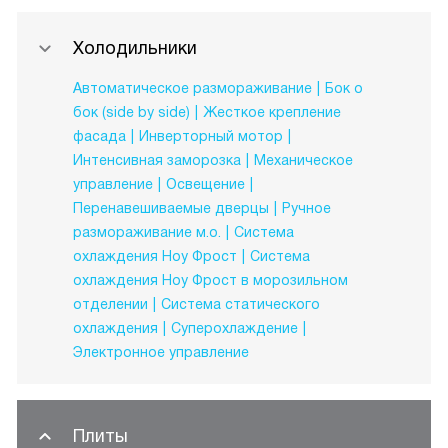
Холодильники
Автоматическое размораживание
Бок о
бок (side by side)
Жесткое крепление
фасада
Инверторный мотор
Интенсивная заморозка
Механическое
управление
Освещение
Перенавешиваемые дверцы
Ручное
размораживание м.о.
Система
охлаждения Ноу Фрост
Система
охлаждения Ноу Фрост в морозильном
отделении
Система статического
охлаждения
Суперохлаждение
Электронное управление
Плиты