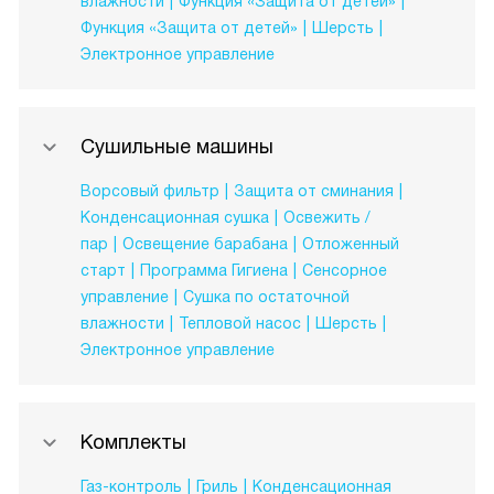
влажности
Функция «Защита от детей»
Функция «Защита от детей»
Шерсть
Электронное управление
Сушильные машины
Ворсовый фильтр
Защита от сминания
Конденсационная сушка
Освежить /
пар
Освещение барабана
Отложенный
старт
Программа Гигиена
Сенсорное
управление
Сушка по остаточной
влажности
Тепловой насос
Шерсть
Электронное управление
Комплекты
Газ-контроль
Гриль
Конденсационная