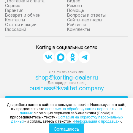
Доставка и оплата
Видео
Сервис
Ремонт
Гарантия
Помощь
Возврат и обмен
Вопросы и ответы
Контакты
Сайты-партнеры
Статьи и акции
Рейтинги
Глоссарий
Комплекты
Korting в социальных сетях
Для физических лиц
shop@korting-dealer.ru
Для юридических лиц
business@kvalitet.company
НАПИСАТЬ РУКОВОДСТВУ
Для работы нашего сайта используются cookie. Используя наш сайт,
вы предоставляете
согласие на обработку ваших персональных
данных
с помощью сервисов веб-аналитики (Cookie) и
Политика конфиденциальности
присоединяетесь к тексту «
Согласия на обработку персональных
данных
» и соглашаетесь с текстом «
Информация о продавцах
».
Условия продажи
Карта сайта
Соглашаюсь