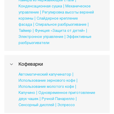
Камера из нержавеющей стали
Конденсационная сушка
Механическое
управление
Регулировка высоты верхней
корзины
Слайдерное крепление
фасада
Спиральное разбрызгивание
Таймер
Функция «Защита от детей»
Электронное управление
Эффективные
разбрызгиватели
Кофеварки
Автоматический капучинатор
Использование зернового кофе
Использование молотого кофе
Капучино
Одновременное приготовление
двух чашек
Ручной Панарелло
Сенсорный дисплей
Эспрессо