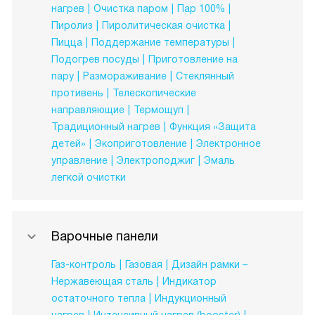
нагрев
Очистка паром
Пар 100%
Пиролиз
Пиролитическая очистка
Пицца
Поддержание температуры
Подогрев посуды
Приготовление на
пару
Размораживание
Стеклянный
противень
Телескопические
направляющие
Термощуп
Традиционный нагрев
Функция «Защита
детей»
Экоприготовление
Электронное
управление
Электроподжиг
Эмаль
легкой очистки
Варочные панели
Газ-контроль
Газовая
Дизайн рамки –
Нержавеющая сталь
Индикатор
остаточного тепла
Индукционный