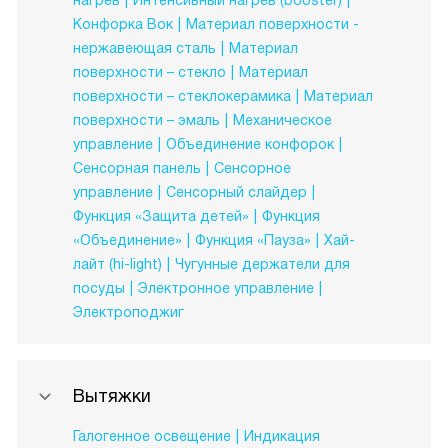
нагрев
Интенсивный нагрев (booster)
Конфорка Вок
Материал поверхности -
нержавеющая сталь
Материал
поверхности – стекло
Материал
поверхности – стеклокерамика
Материал
поверхности – эмаль
Механическое
управление
Объединение конфорок
Сенсорная панель
Сенсорное
управление
Сенсорный слайдер
Функция «Защита детей»
Функция
«Объединение»
Функция «Пауза»
Хай-
лайт (hi-light)
Чугунные держатели для
посуды
Электронное управление
Электроподжиг
Вытяжки
Галогенное освещение
Индикация