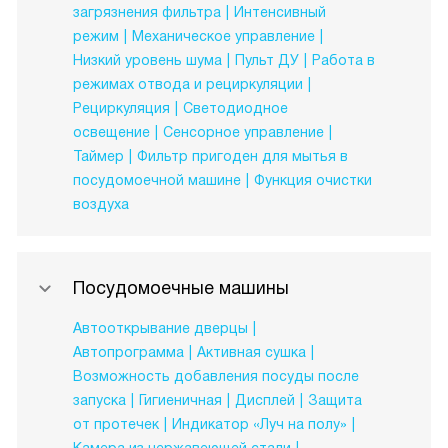
загрязнения фильтра
Интенсивный
режим
Механическое управление
Низкий уровень шума
Пульт ДУ
Работа в
режимах отвода и рециркуляции
Рециркуляция
Светодиодное
освещение
Сенсорное управление
Таймер
Фильтр пригоден для мытья в
посудомоечной машине
Функция очистки
воздуха
Посудомоечные машины
Автооткрывание дверцы
Автопрограмма
Активная сушка
Возможность добавления посуды после
запуска
Гигиеничная
Дисплей
Защита
от протечек
Индикатор «Луч на полу»