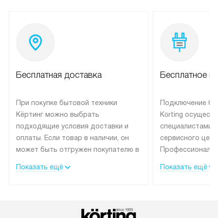
Бесплатная доставка
Бесплатное п
При покупке бытовой техники
Подключение бы
Кёртинг можно выбрать
Körting осущест
подходящие условия доставки и
специалистами 
оплаты. Если товар в наличии, он
сервисного цент
может быть отгружен покупателю в
Профессиональн
течение трех дней.
гарантия долгой
Показать ещё
Показать ещё
эксплуатации тех
Техника со специальным лейблом
доставляется бесплатно по
В Москве техник
Москве. Выезд за МКАД
лейблом подклю
оплачивается дополнительно.
Выезд мастера 