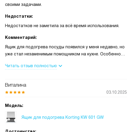
своими задачами.
Недостатки:
Недостатков не заметила за всё время использования.
Комментарий:
Ящик для подогрева посуды появился у меня недавно, но
уже стал незаменимым помощником на кухне. Особенно
нравится сенсорное управление — всё просто и понятно,
Читать отзыв полностью
даже когда руки заняты, можно легко включить нужный
режим. Приятно удивил дисплей: видно все настройки, не
нужно присматриваться или гадать, что происходит
Виталина
внутри.
03.10.2025
Часто использую функцию подогрева чашек и тарелок,
Модель:
потому что люблю пить чай из тёплой посуды, а муж —
Ящик для подогрева Korting KW 601 GW
кофе по утрам. Теперь напитки дольше остаются
горячими, и даже когда кто-то задерживается за столом,
Достоинства:
не приходится подогревать чашку заново. К тому же,