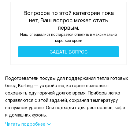
достаточно чуть прогреть, а иногда хочется, чтобы было
прям горячо. Я довольна покупкой, теперь ужин всегда
Вопросов по этой категории пока
проходит комфортно, а посуда радует теплом.
нет, Ваш вопрос может стать
первым.
Наш специалист постарается ответить в максимально
короткие сроки
ЗАДАТЬ ВОПРОС
Подогреватели посуды для поддержания тепла готовых
блюд Korting — устройства, которые позволяют
сохранять еду горячей долгое время. Приборы легко
справляются с этой задачей, сохраняя температуру
на нужном уровне. Они подходят для ресторанов, кафе
и домашних кухонь.
Читать подробнее