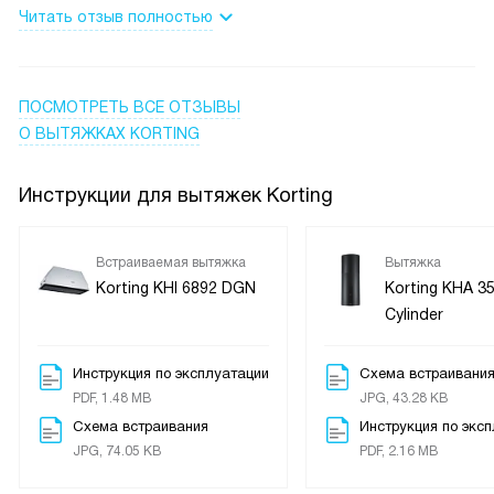
Читать отзыв полностью
Сенсорное управление с слайдером простое и понятное,
не нужно долго изучать кнопки. Таймер несколько раз
выручал, когда уходил из кухни и не хотел забыть
выключить. В целом прибор стал рабочей частью кухни —
ПОСМОТРЕТЬ ВСЕ ОТЗЫВЫ
надежно убирает запахи и упрощает рутину, особенно в
О ВЫТЯЖКАХ KORTING
будние вечера, когда готовлю быстро и не хочу тратить
время на длительную уборку. Рекомендую тем, кто ценит
Инструкции для вытяжек Korting
практичность и спокойную работу техники.
Встраиваемая вытяжка
Вытяжка
Korting KHI 6892 DGN
Korting KHA 3
Cylinder
Инструкция по эксплуатации
Схема встраивани
PDF, 1.48 MB
JPG, 43.28 KB
Схема встраивания
Инструкция по экс
JPG, 74.05 KB
PDF, 2.16 MB