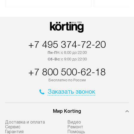
Техника со специальным лейблом
доставляется бесплатно по
В Москве техник
Москве. Выезд за МКАД
лейблом подклю
оплачивается дополнительно.
Выезд мастера 
Возможна доставка товаров по
за дополнительн
России.
+7 495 374-72-20
Пн-Пт:
с 8:00 до 22:00
Сб-Вс:
с 9:00 до 22:00
+7 800 500-62-18
Бесплатно по России
Заказать звонок
Мир Korting
Доставка и оплата
Видео
Сервис
Ремонт
Гарантия
Помощь