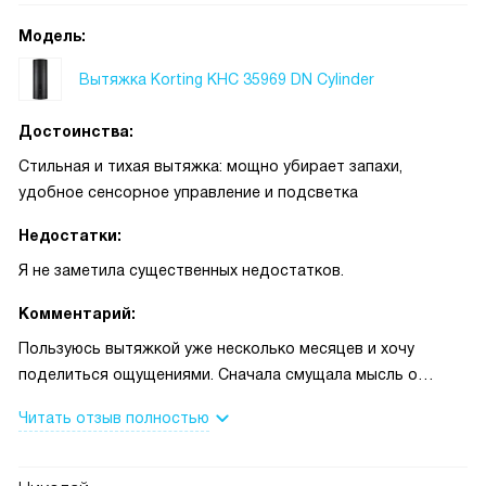
Модель:
Вытяжка Korting KHC 35969 DN Cylinder
Достоинства:
Стильная и тихая вытяжка: мощно убирает запахи,
удобное сенсорное управление и подсветка
Недостатки:
Я не заметила существенных недостатков.
Комментарий:
Пользуюсь вытяжкой уже несколько месяцев и хочу
поделиться ощущениями. Сначала смущала мысль о
монтаже на стену, но установка прошла быстро —
Читать отзыв полностью
специалист закрепил и подключил без лишних хлопот.
Время от времени использую режим циркуляции, когда
нет возможности подключить воздуховод — отдельно