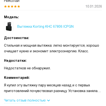
Николай
купленный угольный фильтр решил проблему запахов.
10.01.2026
Таймер иногда выключает прибор после готовки, и не
приходится возвращаться на кухню. В целом прибор
Модель:
удобен в повседневной эксплуатации: прост в управлении,
Вытяжка Korting KHC 67806 ICPGN
надежно справляется с запахами и не мешает тишине
дома. Рекомендую тем, кто хочет практичное и
Достоинства:
ненавязчивое решение для кухни.
Стильная и мощная вытяжка: легко монтируется, хорошо
очищает кухню и экономит электроэнергию. Класс.
Недостатки:
Недостатков не обнаружил.
Комментарий:
Я купил эту вытяжку пару месяцев назад и с первых
приготовлений почувствовал разницу. Установка заняла
не так много времени — повесил на стену сам, инструкция
Читать отзыв полностью
понятна, всё встало ровно. Светодиодная лампочка