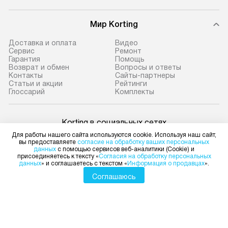
Мир Korting
Доставка и оплата
Видео
Сервис
Ремонт
Гарантия
Помощь
Возврат и обмен
Вопросы и ответы
Контакты
Сайты-партнеры
Статьи и акции
Рейтинги
Глоссарий
Комплекты
Korting в социальных сетях
Для работы нашего сайта используются cookie. Используя наш сайт,
вы предоставляете
согласие на обработку ваших персональных
данных
с помощью сервисов веб-аналитики (Cookie) и
присоединяетесь к тексту «
Согласия на обработку персональных
данных
» и соглашаетесь с текстом «
Информация о продавцах
».
Для физических лиц
shop@korting-dealer.ru
Соглашаюсь
Для юридических лиц
business@kvalitet.company
НАПИСАТЬ РУКОВОДСТВУ