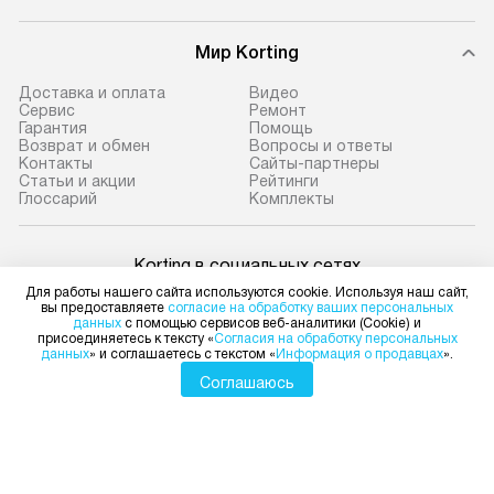
Мир Korting
Доставка и оплата
Видео
Сервис
Ремонт
Гарантия
Помощь
Возврат и обмен
Вопросы и ответы
Контакты
Сайты-партнеры
Статьи и акции
Рейтинги
Глоссарий
Комплекты
Korting в социальных сетях
Для работы нашего сайта используются cookie. Используя наш сайт,
вы предоставляете
согласие на обработку ваших персональных
данных
с помощью сервисов веб-аналитики (Cookie) и
присоединяетесь к тексту «
Согласия на обработку персональных
данных
» и соглашаетесь с текстом «
Информация о продавцах
».
Для физических лиц
shop@korting-dealer.ru
Соглашаюсь
Для юридических лиц
business@kvalitet.company
НАПИСАТЬ РУКОВОДСТВУ