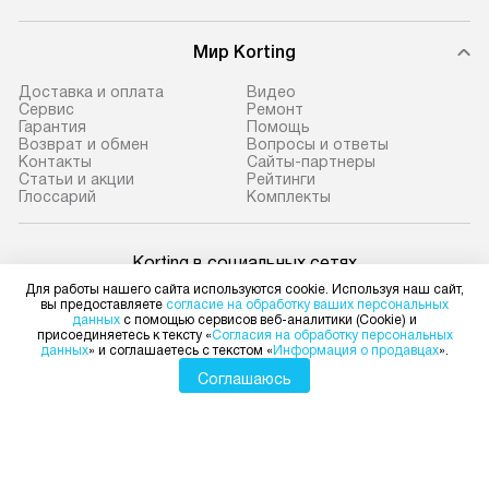
Мир Korting
Доставка и оплата
Видео
Сервис
Ремонт
Гарантия
Помощь
Возврат и обмен
Вопросы и ответы
Контакты
Сайты-партнеры
Статьи и акции
Рейтинги
Глоссарий
Комплекты
Korting в социальных сетях
Для работы нашего сайта используются cookie. Используя наш сайт,
вы предоставляете
согласие на обработку ваших персональных
данных
с помощью сервисов веб-аналитики (Cookie) и
присоединяетесь к тексту «
Согласия на обработку персональных
данных
» и соглашаетесь с текстом «
Информация о продавцах
».
Для физических лиц
shop@korting-dealer.ru
Соглашаюсь
Для юридических лиц
business@kvalitet.company
НАПИСАТЬ РУКОВОДСТВУ