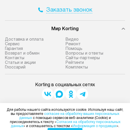
Заказать звонок
Мир Korting
Доставка и оплата
Видео
Сервис
Ремонт
Гарантия
Помощь
Возврат и обмен
Вопросы и ответы
Контакты
Сайты-партнеры
Статьи и акции
Рейтинги
Глоссарий
Комплекты
Korting в социальных сетях
Для физических лиц
Для работы нашего сайта используются cookie. Используя наш сайт,
shop@korting-dealer.ru
вы предоставляете
согласие на обработку ваших персональных
данных
с помощью сервисов веб-аналитики (Cookie) и
Для юридических лиц
присоединяетесь к тексту «
Согласия на обработку персональных
business@kvalitet.company
данных
» и соглашаетесь с текстом «
Информация о продавцах
».