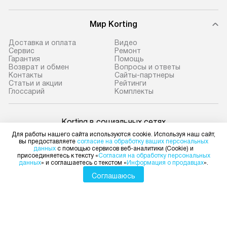
Мир Korting
Доставка и оплата
Видео
Сервис
Ремонт
Гарантия
Помощь
Возврат и обмен
Вопросы и ответы
Контакты
Сайты-партнеры
Статьи и акции
Рейтинги
Глоссарий
Комплекты
Korting в социальных сетях
Для работы нашего сайта используются cookie. Используя наш сайт,
вы предоставляете
согласие на обработку ваших персональных
данных
с помощью сервисов веб-аналитики (Cookie) и
присоединяетесь к тексту «
Согласия на обработку персональных
данных
» и соглашаетесь с текстом «
Информация о продавцах
».
Для физических лиц
shop@korting-dealer.ru
Соглашаюсь
Для юридических лиц
business@kvalitet.company
НАПИСАТЬ РУКОВОДСТВУ