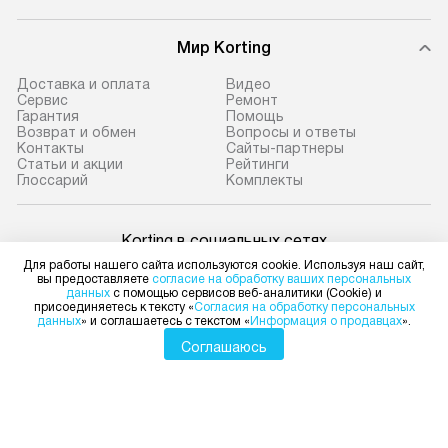
Мир Korting
Доставка и оплата
Видео
Сервис
Ремонт
Гарантия
Помощь
Возврат и обмен
Вопросы и ответы
Контакты
Сайты-партнеры
Статьи и акции
Рейтинги
Глоссарий
Комплекты
Korting в социальных сетях
Для работы нашего сайта используются cookie. Используя наш сайт,
вы предоставляете
согласие на обработку ваших персональных
данных
с помощью сервисов веб-аналитики (Cookie) и
присоединяетесь к тексту «
Согласия на обработку персональных
данных
» и соглашаетесь с текстом «
Информация о продавцах
».
Для физических лиц
shop@korting-dealer.ru
Соглашаюсь
Для юридических лиц
business@kvalitet.company
НАПИСАТЬ РУКОВОДСТВУ