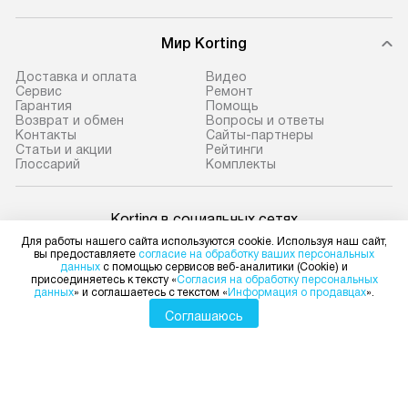
Мир Korting
Доставка и оплата
Видео
Сервис
Ремонт
Гарантия
Помощь
Возврат и обмен
Вопросы и ответы
Контакты
Сайты-партнеры
Статьи и акции
Рейтинги
Глоссарий
Комплекты
Korting в социальных сетях
Для работы нашего сайта используются cookie. Используя наш сайт,
вы предоставляете
согласие на обработку ваших персональных
данных
с помощью сервисов веб-аналитики (Cookie) и
присоединяетесь к тексту «
Согласия на обработку персональных
данных
» и соглашаетесь с текстом «
Информация о продавцах
».
Для физических лиц
shop@korting-dealer.ru
Соглашаюсь
Для юридических лиц
business@kvalitet.company
НАПИСАТЬ РУКОВОДСТВУ