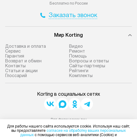
Бесплатно по России
Заказать звонок
Мир Korting
Доставка и оплата
Видео
Сервис
Ремонт
Гарантия
Помощь
Возврат и обмен
Вопросы и ответы
Контакты
Сайты-партнеры
Статьи и акции
Рейтинги
Глоссарий
Комплекты
Korting в социальных сетях
Для физических лиц
shop@korting-dealer.ru
Для работы нашего сайта используются cookie. Используя наш сайт,
вы предоставляете
согласие на обработку ваших персональных
Для юридических лиц
данных
business@kvalitet.company
с помощью сервисов веб-аналитики (Cookie) и