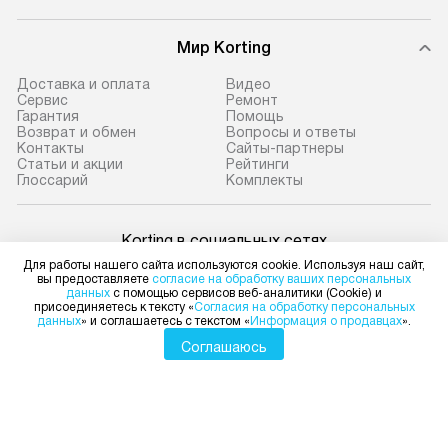
Мир Korting
Доставка и оплата
Видео
Сервис
Ремонт
Гарантия
Помощь
Возврат и обмен
Вопросы и ответы
Контакты
Сайты-партнеры
Статьи и акции
Рейтинги
Глоссарий
Комплекты
Korting в социальных сетях
Для работы нашего сайта используются cookie. Используя наш сайт,
вы предоставляете
согласие на обработку ваших персональных
данных
с помощью сервисов веб-аналитики (Cookie) и
присоединяетесь к тексту «
Согласия на обработку персональных
данных
» и соглашаетесь с текстом «
Информация о продавцах
».
Для физических лиц
shop@korting-dealer.ru
Соглашаюсь
Для юридических лиц
business@kvalitet.company
НАПИСАТЬ РУКОВОДСТВУ