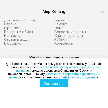
Мир Korting
Доставка и оплата
Видео
Сервис
Ремонт
Гарантия
Помощь
Возврат и обмен
Вопросы и ответы
Контакты
Сайты-партнеры
Статьи и акции
Рейтинги
Глоссарий
Комплекты
Korting в социальных сетях
Для работы нашего сайта используются cookie. Используя наш сайт,
вы предоставляете
согласие на обработку ваших персональных
данных
с помощью сервисов веб-аналитики (Cookie) и
присоединяетесь к тексту «
Согласия на обработку персональных
данных
» и соглашаетесь с текстом «
Информация о продавцах
».
Для физических лиц
shop@korting-dealer.ru
Соглашаюсь
Для юридических лиц
business@kvalitet.company
НАПИСАТЬ РУКОВОДСТВУ