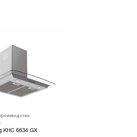
 производства
а
ng KHC 6634 GX