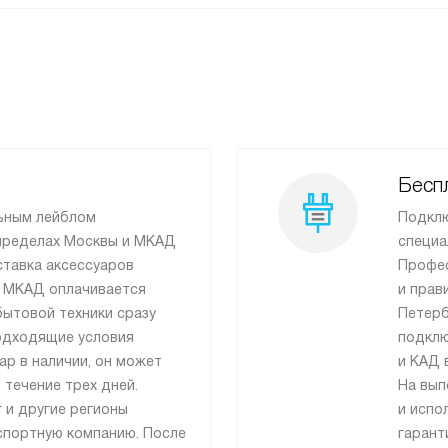
Бесп
льным лейблом
Подклю
пределах Москвы и МКАД
специа
ставка аксессуаров
Профес
а МКАД оплачивается
и прав
бытовой техники сразу
Петерб
одходящие условия
подклю
ар в наличии, он может
и КАД 
 течение трех дней.
На вып
 и другие регионы
и испо
спортную компанию. После
гарант