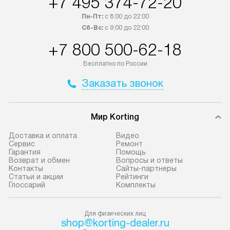
+7 495 374-72-20
Петербург и другие регионы
предоставляетс
Пн-Пт:
с 8:00 до 22:00
осуществляется через
материалы пред
Сб-Вс:
с 9:00 до 22:00
транспортную компанию. После
гарантия в течен
+7 800 500-62-18
100% предоплаты мы бесплатно
Профессиональ
доставляем заказ
и регулярное об
Бесплатно по России
до представительства
обеспечивают д
Заказать звонок
транспортной компании в городе
и эффективное 
Москва. Пожалуйста, уточняйте
техники, предо
условия доставки у менеджера при
возможные ошибк
Мир Korting
оформлении заказа.
Готовые коммун
Доставка и оплата
Видео
В оговоренный день служба
предполагают н
Сервис
Ремонт
Гарантия
Помощь
доставки привозит упакованный
установленной р
Возврат и обмен
Вопросы и ответы
прибор до подъезда. Если
к водопроводу, 
Контакты
Сайты-партнеры
Статьи и акции
Рейтинги
требуется переместить технику
точке слива, в з
Глоссарий
Комплекты
до двери квартиры или до места
от категории те
установки, пожалуйста,
подключение пр
Для физических лиц
предварительно обговорите это
упаковки и тран
shop@korting-dealer.ru
с менеджером. За данную услугу
креплений, при 