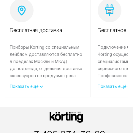
Бесплатная доставка
Бесплатное п
Приборы Korting со специальным
Подключение бы
лейблом доставляются бесплатно
Korting осущест
в пределах Москвы и МКАД
специалистами 
до подъезда, отдельная доставка
сервисного цент
аксессуаров не предусмотрена.
Профессиональн
Выезд за МКАД оплачивается
гарантия долгой
Показать ещё
Показать ещё
дополнительно. При заказе
эксплуатации те
бытовой техники сразу в корзине
и Санкт-Петербу
можно выбрать подходящие
со специальным
условия доставки и оплаты. Если
подключается б
товар в наличии, он может быть
мастера за МКА
отгружен покупателю в течение
за дополнительн
трех дней. Доставка в Санкт-
На выполненные