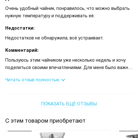
Очень удобный чайник, понравилось, что можно выбрать
нужную температуру и поддерживать её.
Недостатки:
Недостатков не обнаружила, всё устраивает.
Комментарий:
Пользуюсь этим чайником уже несколько недель и хочу
поделиться своими впечатлениями. Для меня было важно,
чтобы можно было выбрать температуру нагрева воды,
Читать отзыв полностью
так как я часто завариваю разные виды чая, и теперь не
нужно ждать, пока вода остынет после кипячения. Очень
удобно, что есть функция поддержания температуры —
ПОКАЗАТЬ ЕЩЁ ОТЗЫВЫ
иногда забываю про заварку, а вода всё равно остаётся
тёплой. Особенно по утрам, когда торопишься на работу,
просто включаю нужный режим, и чайник сам всё делает.
С этим товаром приобретают
Электронное управление оказалось простым и понятным,