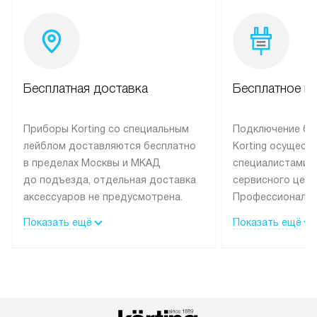
Бесплатная доставка
Бесплатное п
Приборы Korting со специальным
Подключение бы
лейблом доставляются бесплатно
Korting осущест
в пределах Москвы и МКАД
специалистами 
до подъезда, отдельная доставка
сервисного цент
аксессуаров не предусмотрена.
Профессиональн
Выезд за МКАД оплачивается
гарантия долгой
Показать ещё
Показать ещё
дополнительно. При заказе
эксплуатации те
бытовой техники сразу в корзине
и Санкт-Петербу
можно выбрать подходящие
со специальным
условия доставки и оплаты. Если
подключается б
товар в наличии, он может быть
мастера за МКА
отгружен покупателю в течение
за дополнительн