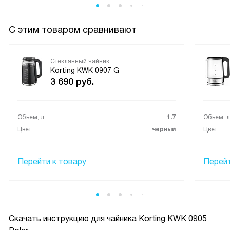
наливать лишнего, а длины шнура вполне хватает для
моего кухонного стола. Я довольна покупкой, теперь
С этим товаром сравнивают
приготовление чая и других напитков стало намного
приятнее и проще.
Стеклянный чайник
Korting KWK 0907 G
3 690
руб.
Объем, л:
1.7
Объем, л
Цвет:
черный
Цвет:
Перейти к товару
Перейт
Скачать инструкцию для чайника
Korting KWK 0905