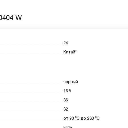
 0404 W
24
Китай*
черный
16.5
36
32
от 90 ⁰С до 230 ⁰С
Есть