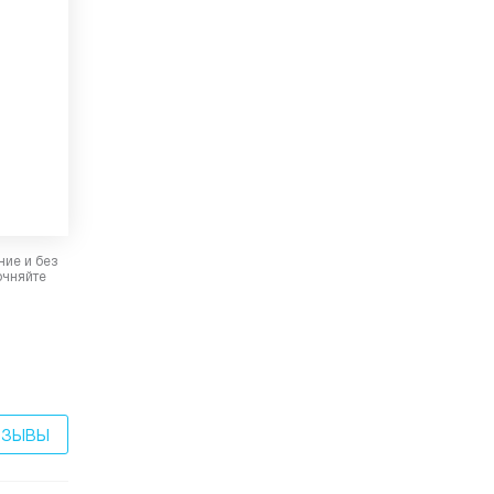
ние и без
очняйте
ТЗЫВЫ