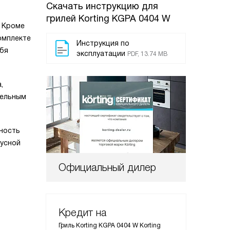
Скачать инструкцию для
грилей
Korting KGPA 0404 W
. Кроме
омплекте
Инструкция по
ебя
эксплуатации
PDF, 13.74 MB
,
тельным
жность
кусной
Официальный дилер
Кредит на
Гриль Korting KGPA 0404 W Korting