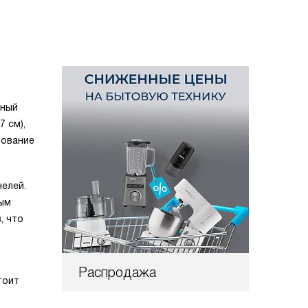
рный
 см),
зование
елей.
ным
, что
Распродажа
тоит