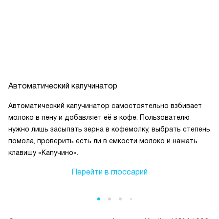
вкус, который нравится.
Пользуюсь уже несколько недель, техника не подводит,
сборка качественная, корпус из нержавеющей стали
выглядит стильно и легко моется.
Я доволен покупкой, теперь утро начинается с хорошего
кофе, а гости всегда удивляются, как быстро можно
приготовить разные напитки.
Автоматический капучинатор
Автоматический капучинатор самостоятельно взбивает
молоко в пену и добавляет её в кофе. Пользователю
нужно лишь засыпать зерна в кофемолку, выбрать степень
помола, проверить есть ли в емкости молоко и нажать
клавишу «Капучино».
Перейти в глоссарий