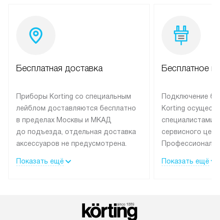
Бесплатная доставка
Бесплатное п
Приборы Korting со специальным
Подключение бы
лейблом доставляются бесплатно
Korting осущест
в пределах Москвы и МКАД
специалистами 
до подъезда, отдельная доставка
сервисного цент
аксессуаров не предусмотрена.
Профессиональн
Выезд за МКАД оплачивается
гарантия долгой
Показать ещё
Показать ещё
дополнительно. При заказе
эксплуатации те
бытовой техники сразу в корзине
и Санкт-Петербу
можно выбрать подходящие
со специальным
условия доставки и оплаты. Если
подключается б
товар в наличии, он может быть
мастера за МКА