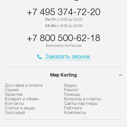
отгружен покупателю в течение
за дополнительн
+7 495 374-72-20
трех дней. Доставка в Санкт-
На выполненные
Петербург и другие регионы
предоставляетс
Пн-Пт:
с 8:00 до 22:00
осуществляется через
материалы пред
Сб-Вс:
с 9:00 до 22:00
транспортную компанию. После
гарантия в течен
+7 800 500-62-18
100% предоплаты мы бесплатно
Профессиональ
доставляем заказ
и регулярное об
Бесплатно по России
до представительства
обеспечивают д
Заказать звонок
транспортной компании в городе
и эффективное 
Москва. Пожалуйста, уточняйте
техники, предо
условия доставки у менеджера при
возможные ошибк
Мир Korting
оформлении заказа.
Готовые коммун
Доставка и оплата
Видео
В оговоренный день служба
предполагают н
Сервис
Ремонт
Гарантия
Помощь
доставки привозит упакованный
установленной р
Возврат и обмен
Вопросы и ответы
прибор до подъезда. Если
к водопроводу, 
Контакты
Сайты-партнеры
Статьи и акции
Рейтинги
требуется переместить технику
точке слива, в з
Глоссарий
Комплекты
до двери квартиры или до места
от категории те
установки, пожалуйста,
подключение пр