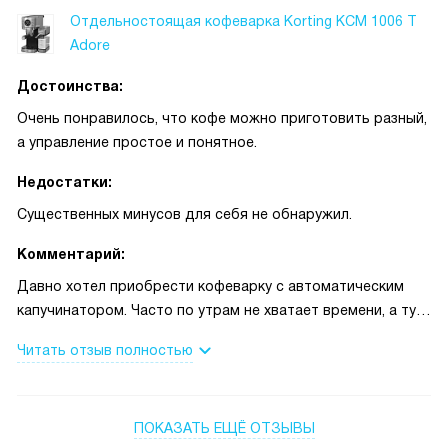
Отдельностоящая кофеварка Korting KCM 1006 T
Adore
Достоинства:
Очень понравилось, что кофе можно приготовить разный,
а управление простое и понятное.
Недостатки:
Существенных минусов для себя не обнаружил.
Комментарий:
Давно хотел приобрести кофеварку с автоматическим
капучинатором. Часто по утрам не хватает времени, а тут
просто нажал на сенсорный дисплей, выбрал нужный
Читать отзыв полностью
режим — и получаешь вкусный эспрессо или капучино.
Таймер стал настоящей находкой: выставил заранее, и
когда встаю, на кухне уже пахнет свежим кофе. Особенно
ПОКАЗАТЬ ЕЩЁ ОТЗЫВЫ
понравилась функция подогрева чашек — раньше часто