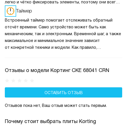
легко и чётко фиксировать элементы, поэтому они всегда
выставляют нужное значение с тем шагом, который
Таймер
подразумевает конкретная модель техники.
Встроенный таймер помогает отслеживать обратный
отсчёт времени. Само устройство может быть как
механическим, так и электронным. Временной шаг, а также
максимальное и минимальное значение зависит
от конкретной техники и модели. Как правило,
по истечении времени на таймере раздаётся звуковой
сигнал, при этом иногда электроприбор самостоятельно
выключается.
Отзывы о модели Кортинг CKE 68041 CRN
ОСТАВИТЬ ОТЗЫВ
Отзывов пока нет, Ваш отзыв может стать первым.
Почему стоит выбрать плиты Korting