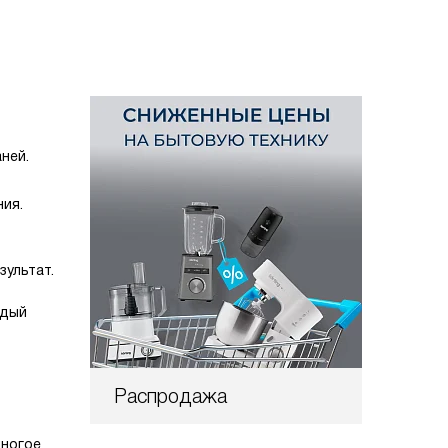
ней.
ния.
зультат.
ждый
Распродажа
многое