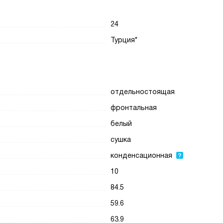
24
Турция*
отдельностоящая
фронтальная
белый
сушка
конденсационная
10
84.5
59.6
63.9