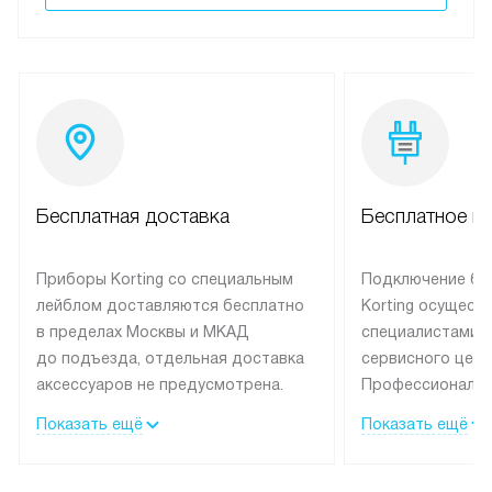
Бесплатная доставка
Бесплатное п
Приборы Korting со специальным
Подключение бы
лейблом доставляются бесплатно
Korting осущест
в пределах Москвы и МКАД
специалистами 
до подъезда, отдельная доставка
сервисного цент
аксессуаров не предусмотрена.
Профессиональн
Выезд за МКАД оплачивается
гарантия долгой
Показать ещё
Показать ещё
дополнительно. При заказе
эксплуатации те
бытовой техники сразу в корзине
и Санкт-Петербу
можно выбрать подходящие
со специальным