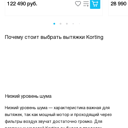
соблюдать тишину.
122 490
руб.
28 990
Была осторожна, выбирая потолочный монтаж, но
установка прошла без проблем, мастера отметили
продуманную конструкцию. За время использования
Почему стоит выбрать вытяжки Korting
прибор не подводил: запахи уходят быстро, конденсат
почти не задерживается, а уборка корпуса проста. Я
довольна покупкой и рекомендую тем, кто ценит
сочетание функциональности и аккуратного внешнего
вида; вытяжка стала заметным облегчением в
повседневной кухонной рутине.
Низкий уровень шума
Низкий уровень шума — характеристика важная для
вытяжек, так как мощный мотор и проходящий через
фильтры воздух звучат достаточно громко. Для