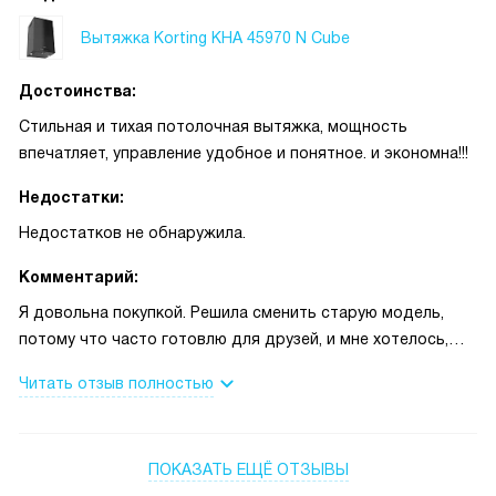
Вытяжка Korting KHA 45970 N Cube
Достоинства:
Стильная и тихая потолочная вытяжка, мощность
впечатляет, управление удобное и понятное. и экономна!!!
Недостатки:
Недостатков не обнаружила.
Комментарий:
Я довольна покупкой. Решила сменить старую модель,
потому что часто готовлю для друзей, и мне хотелось,
чтобы запахи уходили быстро, а на кухне было уютно.
Читать отзыв полностью
Установили потолочный вариант над островом —
получилось аккуратно, и он не мешает взгляду при
общении за столом. Вечером, когда готовлю и гости уже
ПОКАЗАТЬ ЕЩЁ ОТЗЫВЫ
сидят, я включаю мягкое освещение и одну из скоростей