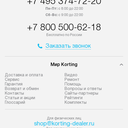
+7 495 374-72-20
осуществляется через
материалы пред
Пн-Пт:
с 8:00 до 22:00
транспортную компанию. После
гарантия в течен
Сб-Вс:
с 9:00 до 22:00
100% предоплаты мы бесплатно
Профессиональ
+7 800 500-62-18
доставляем заказ
и регулярное об
до представительства
обеспечивают д
Бесплатно по России
транспортной компании в городе
и эффективное 
Заказать звонок
Москва. Пожалуйста, уточняйте
техники, предо
условия доставки у менеджера при
возможные ошибк
оформлении заказа.
Готовые коммун
Мир Korting
В оговоренный день служба
предполагают н
Доставка и оплата
Видео
доставки привозит упакованный
установленной р
Сервис
Ремонт
Гарантия
Помощь
прибор до подъезда. Если
к водопроводу, 
Возврат и обмен
Вопросы и ответы
требуется переместить технику
точке слива, в з
Контакты
Сайты-партнеры
Статьи и акции
Рейтинги
до двери квартиры или до места
от категории те
Глоссарий
Комплекты
установки, пожалуйста,
подключение пр
предварительно обговорите это
упаковки и тран
Для физических лиц
с менеджером. За данную услугу
креплений, при 
shop@korting-dealer.ru
взимается дополнительная плата.
и соединение от