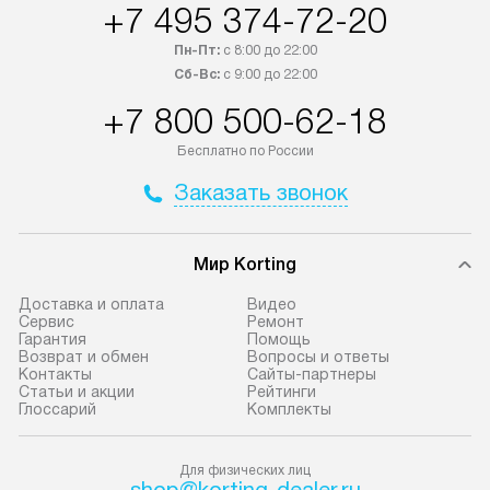
Петербург и другие регионы
предоставляетс
+7 495 374-72-20
осуществляется через
материалы пред
Пн-Пт:
с 8:00 до 22:00
транспортную компанию. После
гарантия в течен
Сб-Вс:
с 9:00 до 22:00
100% предоплаты мы бесплатно
Профессиональ
+7 800 500-62-18
доставляем заказ
и регулярное об
до представительства
обеспечивают д
Бесплатно по России
транспортной компании в городе
и эффективное 
Заказать звонок
Москва. Пожалуйста, уточняйте
техники, предо
условия доставки у менеджера при
возможные ошибк
оформлении заказа.
Готовые коммун
Мир Korting
В оговоренный день служба
предполагают н
Доставка и оплата
Видео
доставки привозит упакованный
установленной р
Сервис
Ремонт
Гарантия
Помощь
прибор до подъезда. Если
к водопроводу, 
Возврат и обмен
Вопросы и ответы
требуется переместить технику
точке слива, в з
Контакты
Сайты-партнеры
Статьи и акции
Рейтинги
до двери квартиры или до места
от категории те
Глоссарий
Комплекты
установки, пожалуйста,
подключение пр
предварительно обговорите это
упаковки и тран
Для физических лиц
с менеджером. За данную услугу
креплений, при 