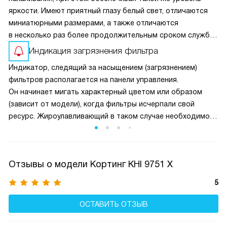
яркости. Имеют приятный глазу белый свет, отличаются
миниатюрными размерами, а также отличаются
в несколько раз более продолжительным сроком службы
по сравнению с обычными.
Индикация загрязнения фильтра
Индикатор, следящий за насыщением (загрязнением)
фильтров располагается на панели управления.
Он начинает мигать характерный цветом или образом
(зависит от модели), когда фильтры исчерпали свой
ресурс. Жироулавливающий в таком случае необходимо
помыть и почистить, а угольный — только заменить. Умная
техника сама следит за эффективностью их работы.
Отзывы о модели Кортинг KHI 9751 X
5
ОСТАВИТЬ ОТЗЫВ