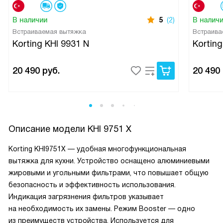
В наличии
5
(2)
В налич
Встраиваемая вытяжка
Встраива
Korting KHI 9931 N
Korting
20 490
руб.
20 490
Описание модели
KHI 9751 X
Korting KHI9751X — удобная многофункциональная
вытяжка для кухни. Устройство оснащено алюминиевыми
жировыми и угольными фильтрами, что повышает общую
безопасность и эффективность использования.
Индикация загрязнения фильтров указывает
на необходимость их замены. Режим Booster — одно
из преимуществ устройства. Используется для