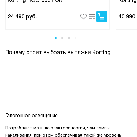
ни шанса, что загрязнения воздуха задержатся в
помещении. Вытяжка была встроена в подвесной шкаф,
24 490
руб.
40 990
благодаря чему отлично вписалась в интерьер. Все
описанные мной преимущества данного устройства
показывают, что своей покупкой я доволен. Я однозначно
рекомендую данную модель к приобретению.
Почему стоит выбрать вытяжки Korting
Галогенное освещение
Потребляют меньше электроэнергии, чем лампы
накаливания, при этом обеспечивая такой же уровень