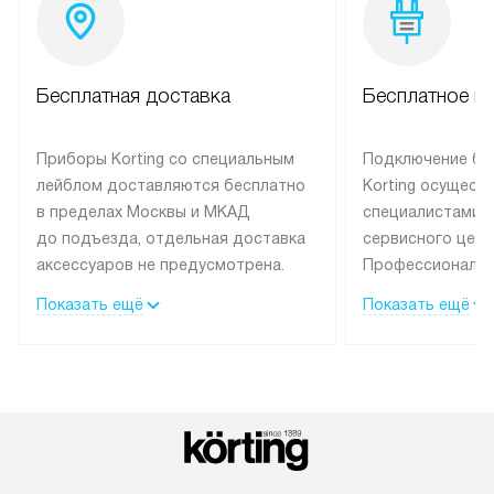
Бесплатная доставка
Бесплатное п
Приборы Korting со специальным
Подключение бы
лейблом доставляются бесплатно
Korting осущест
в пределах Москвы и МКАД
специалистами 
до подъезда, отдельная доставка
сервисного цент
аксессуаров не предусмотрена.
Профессиональн
Выезд за МКАД оплачивается
гарантия долгой
Показать ещё
Показать ещё
дополнительно. При заказе
эксплуатации те
бытовой техники сразу в корзине
и Санкт-Петербу
можно выбрать подходящие
со специальным
условия доставки и оплаты. Если
подключается б
товар в наличии, он может быть
мастера за МКА
отгружен покупателю в течение
за дополнительн
трех дней. Доставка в Санкт-
На выполненные