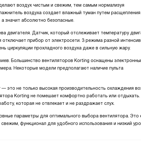
делают воздух чистым и свежим, тем самым нормализуя
влажнитель воздуха создает влажный туман путем расщеплени
 а значит абсолютно безопасные.
ева двигателя. Датчик, который отслеживает температуру двиг
ля отключает прибор от электросети. 3 режима разной интенси
вень циркуляции прохладного воздуха даже в сильную жару.
риев. Большинство вентиляторов Korting оснащены электронн
ймера. Некоторые модели предполагают наличие пульта
 — это не только высокая производительность охлаждения во
лятора Korting не помешает комфортно работать или отдыхать.
аботу, которая не отвлекает и не раздражает слух.
овные параметры для оптимального выбора вентилятора. Это 
 свежим, функционал для удобного использования и низкий ур