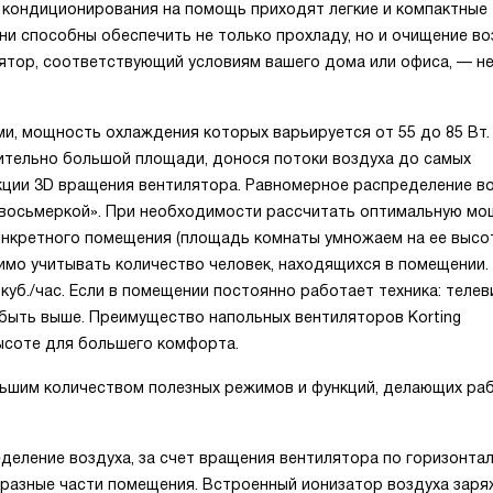
кондиционирования на помощь приходят легкие и компактные
и способны обеспечить не только прохладу, но и очищение во
тор, соответствующий условиям вашего дома или офиса, — не
и, мощность охлаждения которых варьируется от 55 до 85 Вт.
ительно большой площади, донося потоки воздуха до самых
нкции 3D вращения вентилятора. Равномерное распределение в
«восьмеркой». При необходимости рассчитать оптимальную м
нкретного помещения (площадь комнаты умножаем на ее высо
имо учитывать количество человек, находящихся в помещении.
куб./час. Если в помещении постоянно работает техника: телев
быть выше. Преимущество напольных вентиляторов Korting
ысоте для большего комфорта.
ьшим количеством полезных режимов и функций, делающих ра
еление воздуха, за счет вращения вентилятора по горизонта
в разные части помещения. Встроенный ионизатор воздуха зар