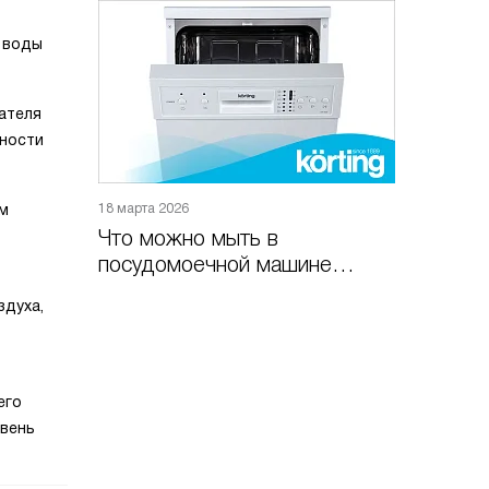
я воды
ателя
вности
ым
18 марта 2026
Что можно мыть в
посудомоечной машине
Korting
здуха,
его
овень