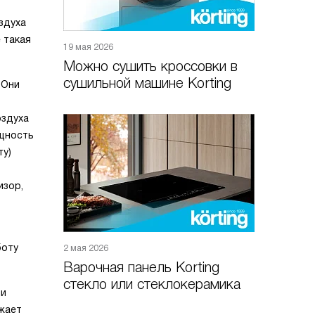
здуха
 такая
19 мая 2026
Можно сушить кроссовки в
сушильной машине Korting
 Они
оздуха
ощность
ту)
изор,
боту
2 мая 2026
Варочная панель Korting
стекло или стеклокерамика
ли
яжает