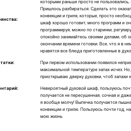
которыми раньше просто не пользовались, 
Пришлось разбираться. Сделать это оказал
конвекции и гриля, которые, просто необх
инства:
шкаф хорошо готовит, много программ и о
программируя, можно по старинки, регулир
спокойно занимайтесь своими делами, об ок
окончании времени готовки. Все, что я в н
нравятся все блюда приготовленные в духо
татки:
При первом использовании появился неприя
максимальной температуре запах исчез. Но,
приоткрываю дверку духовки, чтоб запахи 
нтарий:
Невероятный духовой шкаф, пользуюсь почти
получается не пересушенная, сочная и даж
я вообще молчу! Выпечка получается пышная
конвекции и грилю. Пользуюсь почти год, н
мою жизнь