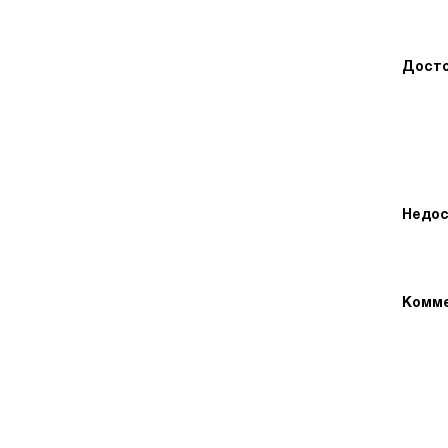
Досто
Недос
Комме