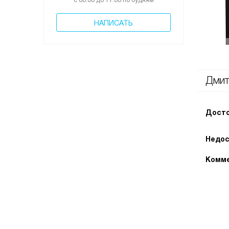
с 08:00 до 17:00 по будням
НАПИСАТЬ
Дмит
Досто
Недос
Комме