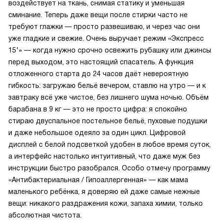
воздействует на ткань, снимая статику и уменьшая
сминание. Теперь даже вещи после стирки часто не
требуют глажки — просто развешиваю, и через час они
уже гладкие и свежие. Очень выручает режим «Экспресс
15'» — когда нужно срочно освежить рубашку или джинсы
перед выходом, это настоящий спасатель. А функция
отложенного старта до 24 часов даёт невероятную
гибкость: загружаю бельё вечером, ставлю на утро — и к
завтраку всё уже чистое, без лишнего шума ночью. Объём
барабана в 9 кг — это не просто цифра: я спокойно
стираю двуспальное постельное бельё, пуховые подушки
и даже небольшое одеяло за один цикл. Цифровой
дисплей с белой подсветкой удобен в любое время суток,
а интерфейс настолько интуитивный, что даже муж без
инструкции быстро разобрался. Особо отмечу программу
«Антибактериальная / Гипоаллергенная» — как мама
маленького ребёнка, я доверяю ей даже самые нежные
вещи: никакого раздражения кожи, запаха химии, только
абсолютная чистота.