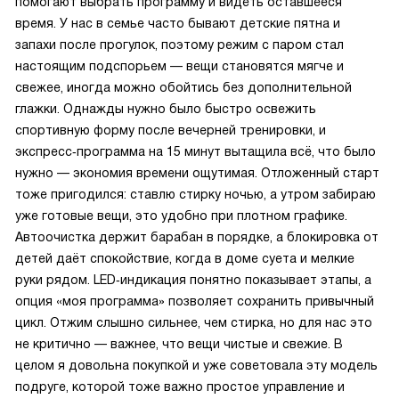
помогают выбрать программу и видеть оставшееся
время. У нас в семье часто бывают детские пятна и
запахи после прогулок, поэтому режим с паром стал
настоящим подспорьем — вещи становятся мягче и
свежее, иногда можно обойтись без дополнительной
глажки. Однажды нужно было быстро освежить
спортивную форму после вечерней тренировки, и
экспресс‑программа на 15 минут вытащила всё, что было
нужно — экономия времени ощутимая. Отложенный старт
тоже пригодился: ставлю стирку ночью, а утром забираю
уже готовые вещи, это удобно при плотном графике.
Автоочистка держит барабан в порядке, а блокировка от
детей даёт спокойствие, когда в доме суета и мелкие
руки рядом. LED‑индикация понятно показывает этапы, а
опция «моя программа» позволяет сохранить привычный
цикл. Отжим слышно сильнее, чем стирка, но для нас это
не критично — важнее, что вещи чистые и свежие. В
целом я довольна покупкой и уже советовала эту модель
подруге, которой тоже важно простое управление и