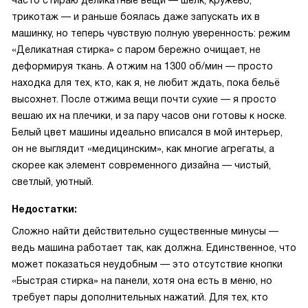
часто стираю деликатные вещи — шёлк, кружево,
трикотаж — и раньше боялась даже запускать их в
машинку, но теперь чувствую полную уверенность: режим
«Деликатная стирка» с паром бережно очищает, не
деформируя ткань. А отжим на 1300 об/мин — просто
находка для тех, кто, как я, не любит ждать, пока бельё
высохнет. После отжима вещи почти сухие — я просто
вешаю их на плечики, и за пару часов они готовы к носке.
Белый цвет машины идеально вписался в мой интерьер,
он не выглядит «медицинским», как многие агрегаты, а
скорее как элемент современного дизайна — чистый,
светлый, уютный.
Недостатки:
Сложно найти действительно существенные минусы —
ведь машина работает так, как должна. Единственное, что
может показаться неудобным — это отсутствие кнопки
«Быстрая стирка» на панели, хотя она есть в меню, но
требует пары дополнительных нажатий. Для тех, кто