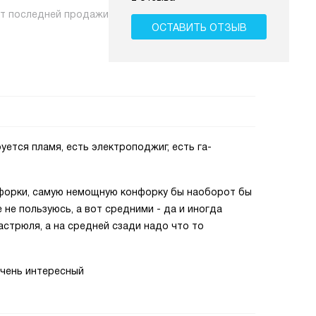
нт последней продажи
ОСТАВИТЬ ОТЗЫВ
уется пламя, есть электроподжиг, есть га-
нфорки, самую немощную конфорку бы наоборот бы
 не пользуюсь, а вот средними - да и иногда
астрюля, а на средней сзади надо что то
очень интересный