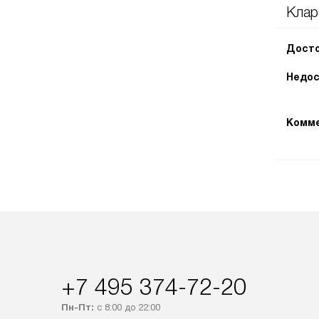
Клар
Досто
Недос
Комме
+7 495 374-72-20
Пн-Пт:
с 8:00 до 22:00