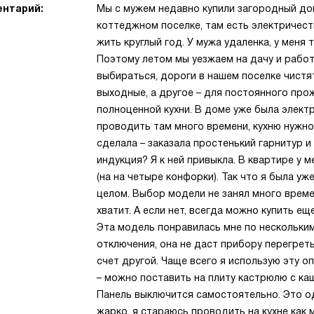
нтарий:
Мы с мужем недавно купили загородный до
коттеджном поселке, там есть электричест
жить круглый год. У мужа удаленка, у меня
Поэтому летом мы уезжаем на дачу и работ
выбираться, дороги в нашем поселке чистя
выходные, а другое – для постоянного прож
полноценной кухни. В доме уже была электр
проводить там много времени, кухню нужно 
сделала – заказала простенький гарнитур 
индукция? Я к ней привыкла. В квартире у
(на на четыре конфорки). Так что я была у
целом. Выбор модели не занял много време
хватит. А если нет, всегда можно купить ещ
Эта модель понравилась мне по нескольки
отключения, она не даст прибору перегрет
счет другой. Чаще всего я использую эту о
– можно поставить на плиту кастрюлю с каш
Панель выключится самостоятельно. Это од
жарко, я стараюсь проводить на кухне как 