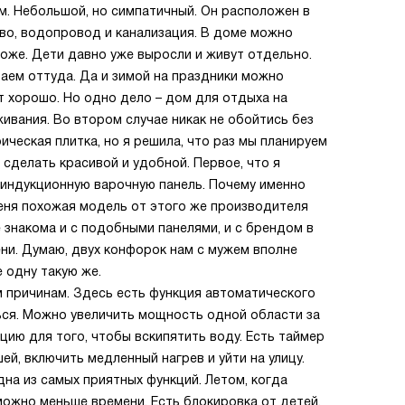
м. Небольшой, но симпатичный. Он расположен в
во, водопровод и канализация. В доме можно
 тоже. Дети давно уже выросли и живут отдельно.
аем оттуда. Да и зимой на праздники можно
т хорошо. Но одно дело – дом для отдыха на
ивания. Во втором случае никак не обойтись без
ическая плитка, но я решила, что раз мы планируем
сделать красивой и удобной. Первое, что я
и индукционную варочную панель. Почему именно
 меня похожая модель от этого же производителя
же знакома и с подобными панелями, и с брендом в
ни. Думаю, двух конфорок нам с мужем вполне
е одну такую же.
м причинам. Здесь есть функция автоматического
ься. Можно увеличить мощность одной области за
пцию для того, чтобы вскипятить воду. Есть таймер
ей, включить медленный нагрев и уйти на улицу.
на из самых приятных функций. Летом, когда
можно меньше времени. Есть блокировка от детей,