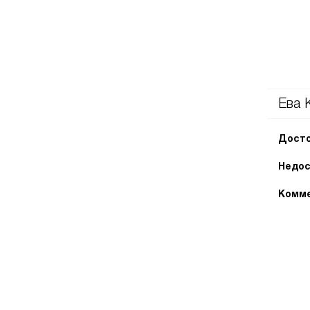
Ева 
Досто
Недос
Комме