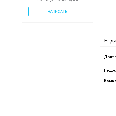
с 08:00 до 17:00 по будням
НАПИСАТЬ
Роди
Досто
Недос
Комме