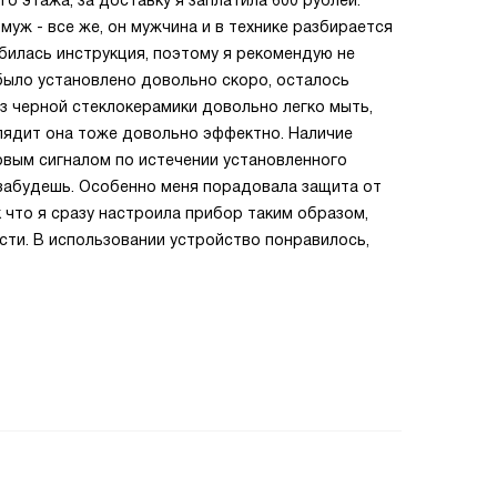
о этажа, за доставку я заплатила 600 рублей.
муж - все же, он мужчина и в технике разбирается
обилась инструкция, поэтому я рекомендую не
 было установлено довольно скоро, осталось
из черной стеклокерамики довольно легко мыть,
глядит она тоже довольно эффектно. Наличие
овым сигналом по истечении установленного
забудешь. Особенно меня порадовала защита от
к что я сразу настроила прибор таким образом,
ости. В использовании устройство понравилось,