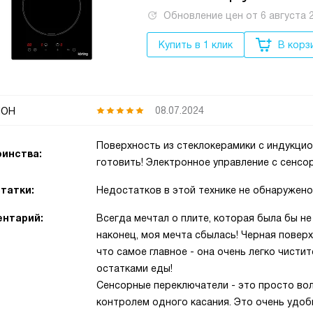
Обновление цен от
6 августа 
Купить в 1 клик
В корз
он
08.07.2024
Поверхность из стеклокерамики с индукци
инства:
готовить! Электронное управление с сенс
татки:
Недостатков в этой технике не обнаружено
нтарий:
Всегда мечтал о плите, которая была бы не 
наконец, моя мечта сбылась! Черная повер
что самое главное - она очень легко чисти
остатками еды!
Сенсорные переключатели - это просто вол
контролем одного касания. Это очень удобн