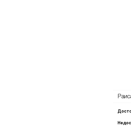
Раис
Досто
Недос