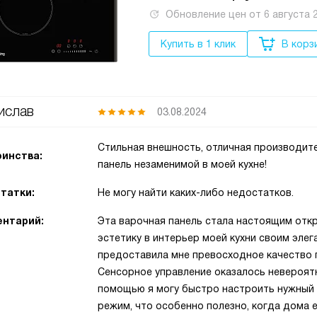
Обновление цен от
6 августа 
Купить в 1 клик
В корз
ислав
03.08.2024
Стильная внешность, отличная производит
инства:
панель незаменимой в моей кухне!
татки:
Не могу найти каких-либо недостатков.
нтарий:
Эта варочная панель стала настоящим откр
эстетику в интерьер моей кухни своим эле
предоставила мне превосходное качество 
Сенсорное управление оказалось невероятн
помощью я могу быстро настроить нужный 
режим, что особенно полезно, когда дома е