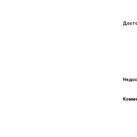
Досто
Недос
Комме