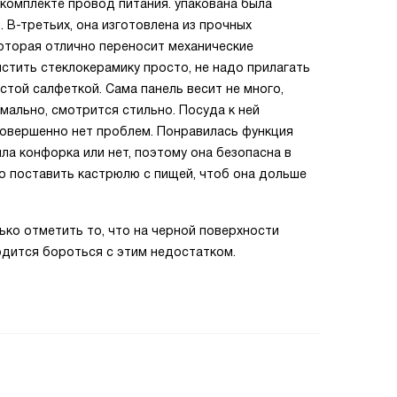
в комплекте провод питания. упакована была
 В-третьих, она изготовлена из прочных
которая отлично переносит механические
стить стеклокерамику просто, не надо прилагать
остой салфеткой. Сама панель весит не много,
мально, смотрится стильно. Посуда к ней
совершенно нет проблем. Понравилась функция
ыла конфорка или нет, поэтому она безопасна в
но поставить кастрюлю с пищей, чтоб она дольше
ько отметить то, что на черной поверхности
одится бороться с этим недостатком.