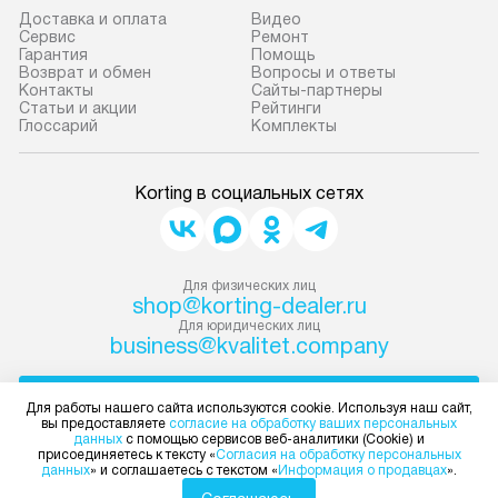
Доставка и оплата
Видео
Сервис
Ремонт
Гарантия
Помощь
Возврат и обмен
Вопросы и ответы
Контакты
Сайты-партнеры
Статьи и акции
Рейтинги
Глоссарий
Комплекты
Korting в социальных сетях
Для физических лиц
shop@korting-dealer.ru
Для юридических лиц
business@kvalitet.company
НАПИСАТЬ РУКОВОДСТВУ
Для работы нашего сайта используются cookie. Используя наш сайт,
вы предоставляете
согласие на обработку ваших персональных
данных
с помощью сервисов веб-аналитики (Cookie) и
Политика конфиденциальности
присоединяетесь к тексту «
Согласия на обработку персональных
данных
» и соглашаетесь с текстом «
Информация о продавцах
».
Условия продажи
Карта сайта