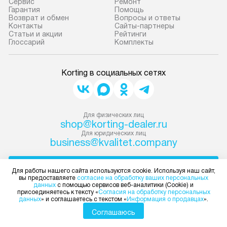
Сервис
Ремонт
Гарантия
Помощь
Возврат и обмен
Вопросы и ответы
Контакты
Сайты-партнеры
Статьи и акции
Рейтинги
Глоссарий
Комплекты
Korting в социальных сетях
Для физических лиц
shop@korting-dealer.ru
Для юридических лиц
business@kvalitet.company
НАПИСАТЬ РУКОВОДСТВУ
Для работы нашего сайта используются cookie. Используя наш сайт,
вы предоставляете
согласие на обработку ваших персональных
данных
с помощью сервисов веб-аналитики (Cookie) и
Политика конфиденциальности
присоединяетесь к тексту «
Согласия на обработку персональных
данных
» и соглашаетесь с текстом «
Информация о продавцах
».
Условия продажи
Карта сайта
Соглашаюсь
© 2004 – 2026 Магазин Korting «Kvalitet Trade, LLC»