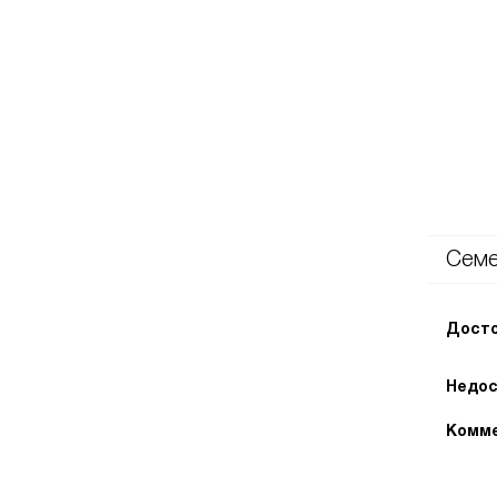
Сем
Досто
Недос
Комме