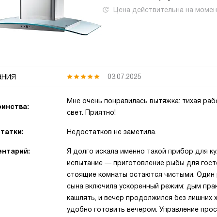
Цена действительна на моме
ния
03.07.2025
Мне очень понравилась вытяжка: тихая раб
инства:
свет. Приятно!
татки:
Недостатков не заметила.
нтарий:
Я долго искала именно такой прибор для ку
испытание — приготовление рыбы для госте
стоящие комнаты остаются чистыми. Один р
сына включила ускоренный режим: дым практ
кашлять, и вечер продолжился без лишних х
удобно готовить вечером. Управление прост