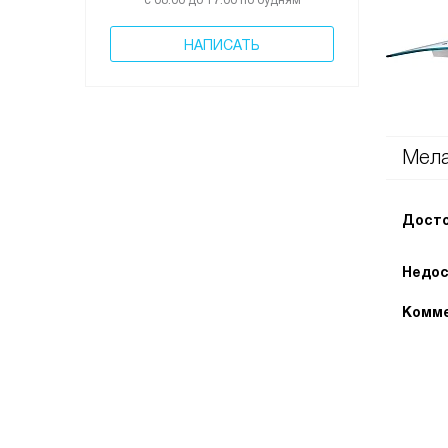
с 08:00 до 17:00 по будням
НАПИСАТЬ
Мела
Досто
Недос
Комме