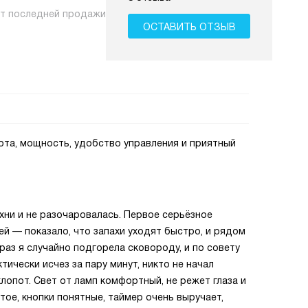
нт последней продажи
ОСТАВИТЬ ОТЗЫВ
ота, мощность, удобство управления и приятный
хни и не разочаровалась. Первое серьёзное
й — показало, что запахи уходят быстро, и рядом
аз я случайно подгорела сковороду, и по совету
ически исчез за пару минут, никто не начал
лопот. Свет от ламп комфортный, не режет глаза и
ое, кнопки понятные, таймер очень выручает,