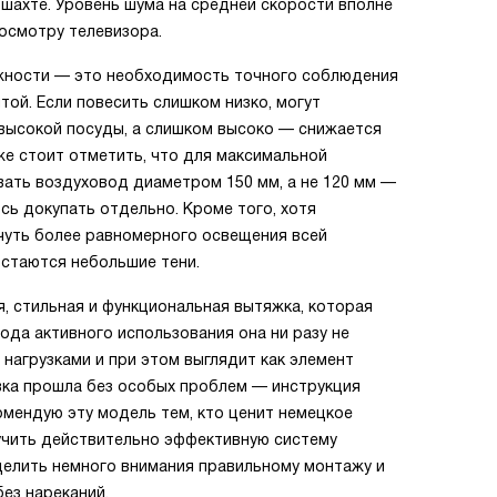
шахте. Уровень шума на средней скорости вполне
росмотру телевизора.
ожности — это необходимость точного соблюдения
той. Если повесить слишком низко, могут
 высокой посуды, а слишком высоко — снижается
же стоит отметить, что для максимальной
ать воздуховод диаметром 150 мм, а не 120 мм —
ось докупать отдельно. Кроме того, хотя
 чуть более равномерного освещения всей
остаются небольшие тени.
я, стильная и функциональная вытяжка, которая
ода активного использования она ни разу не
 нагрузками и при этом выглядит как элемент
вка прошла без особых проблем — инструкция
комендую эту модель тем, кто ценит немецкое
лучить действительно эффективную систему
уделить немного внимания правильному монтажу и
ез нареканий.