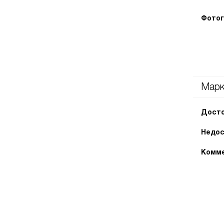
Фотог
Мар
Досто
Недос
Комме