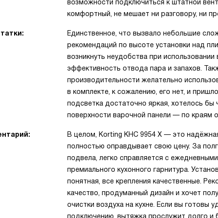
возможности подключиться к штатной вент
комфортный, не мешает ни разговору, ни п
татки:
Единственное, что вызвало небольшие сл
рекомендаций по высоте установки над пли
возникнуть неудобства при использовании
эффективность отвода пара и запахов. Так
производительности желательно использов
в комплекте, к сожалению, его нет, и пришл
подсветка достаточно яркая, хотелось бы
поверхности варочной панели — по краям 
нтарий:
В целом, Korting KHC 9954 X — это надёжна
полностью оправдывает свою цену. За полг
подвела, легко справляется с ежедневными
премиального кухонного гарнитура. Устано
понятная, все крепления качественные. Ре
качество, продуманный дизайн и хочет по
очистки воздуха на кухне. Если вы готовы 
подключению, вытяжка прослужит долго и б