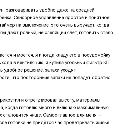
н: разговаривать удобно даже на средней
бёнка. Сенсорное управление простое и понятное:
таймер на выключение, это очень выручает, когда
пы дают ровный, не слепящий свет, готовить стало
тся и моется, я иногда кладу его в посудомойку
ыхода в вентиляцию, я купила угольный фильтр KIT
ь удобное решение, запахи уходят.
сти, что посторонние запахи не попадут обратно
рикрутил и отрегулировал высоту, материалы
гда, когда готовлю много и включаю максимальную
ух становится чище. Самое главное для меня —
осле готовки не придётся час проветривать жильё.