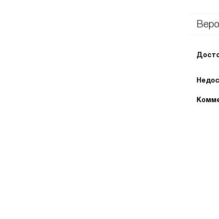
Веро
Досто
Недос
Комме