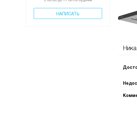
с 08:00 до 17:00 по будням
НАПИСАТЬ
Ника
Досто
Недос
Комме