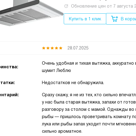
Обновление цен от
7 августа 
Купить в 1 клик
В корз
28.07.2025
Очень удобная и тихая вытяжка, аккуратно 
инства:
шумит Люблю
татки:
Недостатков не обнаружила.
нтарий:
Сразу скажу, я не из тех, кто сильно впечат
у нас была старая вытяжка, запахи от гото
разговору за столом с мамой. Однажды во
рыбы — пришлось проветривать комнату пол
лука или рыбы запах уходит почти мгновенн
сильно ароматное.