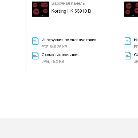
Варочная панель
Korting HK 63910 B
Инструкция по эксплуатации
И
PDF, 649.26 KB
PD
Схема встраивания
С
JPG, 45.3 KB
JP