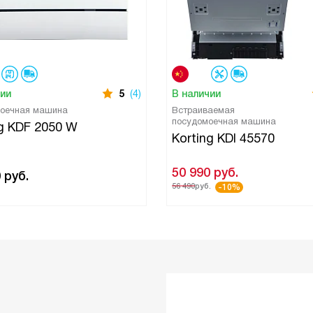
чии
5
(4)
В наличии
оечная машина
Встраиваемая
посудомоечная машина
ng KDF 2050 W
Korting KDI 45570
50 990
руб.
0
руб.
56 490
руб.
-10%