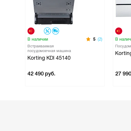
В наличии
5
(2)
В нали
Встраиваемая
Посудом
посудомоечная машина
Korti
Korting KDI 45140
42 490
руб.
27 99