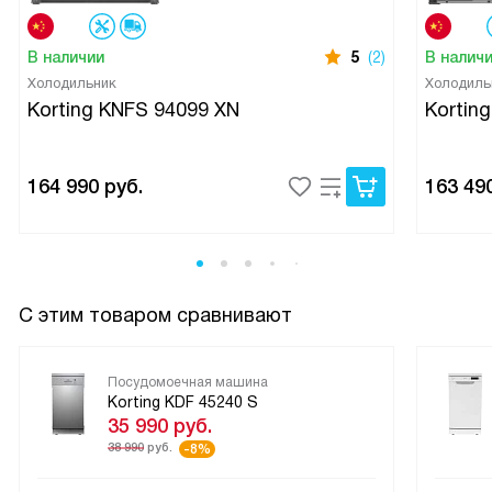
В наличии
5
(2)
В налич
Холодильник
Холодиль
Korting KNFS 94099 XN
Kortin
164 990
руб.
163 49
С этим товаром сравнивают
Посудомоечная машина
Korting KDF 45240 S
35 990
руб.
38 990
руб.
-8%