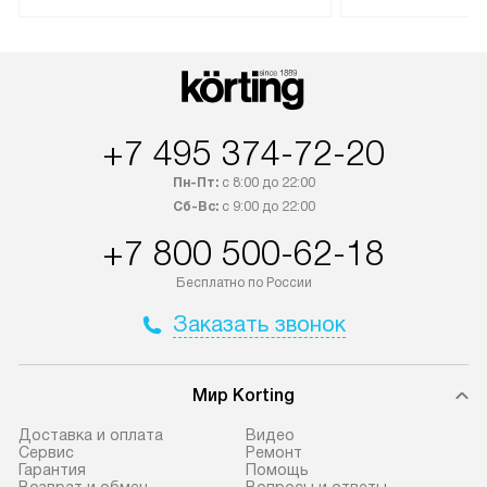
Техника со специальным лейблом
доставляется бесплатно по
В Москве техник
Москве. Выезд за МКАД
лейблом подклю
оплачивается дополнительно.
Выезд мастера 
Возможна доставка товаров по
за дополнительн
России.
+7 495 374-72-20
Пн-Пт:
с 8:00 до 22:00
Сб-Вс:
с 9:00 до 22:00
+7 800 500-62-18
Бесплатно по России
Заказать звонок
Мир Korting
Доставка и оплата
Видео
Сервис
Ремонт
Гарантия
Помощь