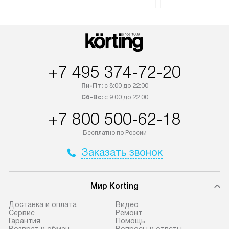
Техника со специальным лейблом
доставляется бесплатно по
В Москве техник
Москве. Выезд за МКАД
лейблом подклю
оплачивается дополнительно.
Выезд мастера 
Возможна доставка товаров по
за дополнительн
России.
+7 495 374-72-20
Пн-Пт:
с 8:00 до 22:00
Сб-Вс:
с 9:00 до 22:00
+7 800 500-62-18
Бесплатно по России
Заказать звонок
Мир Korting
Доставка и оплата
Видео
Сервис
Ремонт
Гарантия
Помощь