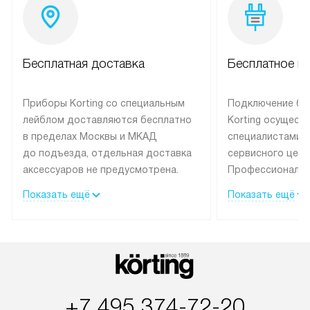
Бесплатная доставка
Бесплатное п
Приборы Korting со специальным
Подключение бы
лейблом доставляются бесплатно
Korting осущест
в пределах Москвы и МКАД
специалистами 
до подъезда, отдельная доставка
сервисного цент
аксессуаров не предусмотрена.
Профессиональн
Выезд за МКАД оплачивается
гарантия долгой
Показать ещё
Показать ещё
дополнительно. При заказе
эксплуатации те
бытовой техники сразу в корзине
и Санкт-Петербу
можно выбрать подходящие
со специальным
условия доставки и оплаты. Если
подключается б
товар в наличии, он может быть
мастера за МКА
отгружен покупателю в течение
за дополнительн
+7 495 374-72-20
трех дней. Доставка в Санкт-
На выполненные