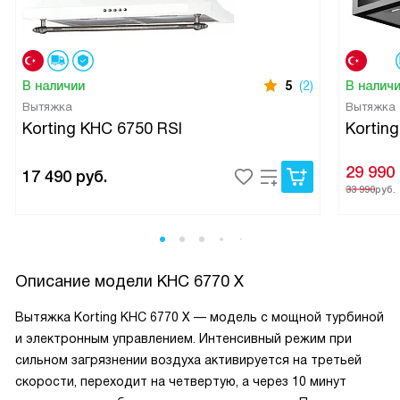
В наличии
5
(2)
В налич
Вытяжка
Вытяжка
Korting KHC 6750 RSI
Kortin
29 990
17 490
руб.
33 990
руб.
Описание модели
KHC 6770 X
Вытяжка Korting KHC 6770 X — модель с мощной турбиной
и электронным управлением. Интенсивный режим при
сильном загрязнении воздуха активируется на третьей
скорости, переходит на четвертую, а через 10 минут