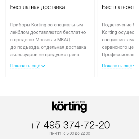
Бесплатная доставка
Бесплатное п
Приборы Korting со специальным
Подключение бы
лейблом доставляются бесплатно
Korting осущест
в пределах Москвы и МКАД
специалистами 
до подъезда, отдельная доставка
сервисного цент
аксессуаров не предусмотрена.
Профессиональн
Выезд за МКАД оплачивается
гарантия долгой
Показать ещё
Показать ещё
дополнительно. При заказе
эксплуатации те
бытовой техники сразу в корзине
и Санкт-Петербу
можно выбрать подходящие
со специальным
условия доставки и оплаты. Если
подключается б
товар в наличии, он может быть
мастера за МКА
отгружен покупателю в течение
за дополнительн
трех дней. Доставка в Санкт-
На выполненные
Петербург и другие регионы
предоставляетс
+7 495 374-72-20
осуществляется через
материалы пред
Пн-Пт:
с 8:00 до 22:00
транспортную компанию. После
гарантия в течен