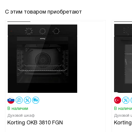
С этим товаром приобретают
В наличии
В налич
Духовой шкаф
Духовой
Korting OKB 3810 FGN
Kortin