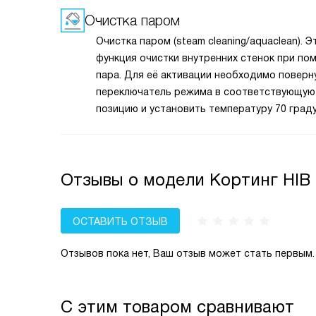
Очистка паром
Очистка паром (steam cleaning/aquaclean). Э
функция очистки внутренних стенок при по
пара. Для её активации необходимо поверн
переключатель режима в соответствующую
позицию и установить температуру 70 граду
В противень на нижнем уровне налить 0,6 л 
Через 30 минут загрязнения размягчатся, и
будет протереть влажной тряпкой.
Отзывы о модели Кортинг HIB 
ОСТАВИТЬ ОТЗЫВ
Отзывов пока нет, Ваш отзыв может стать первым.
С этим товаром сравнивают