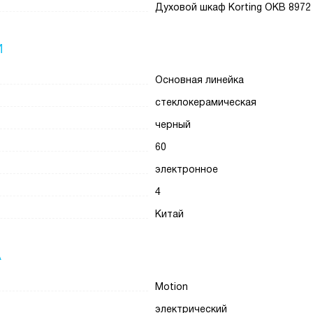
Духовой шкаф Korting OKB 8972
И
Основная линейка
стеклокерамическая
черный
60
электронное
4
Китай
А
Motion
электрический