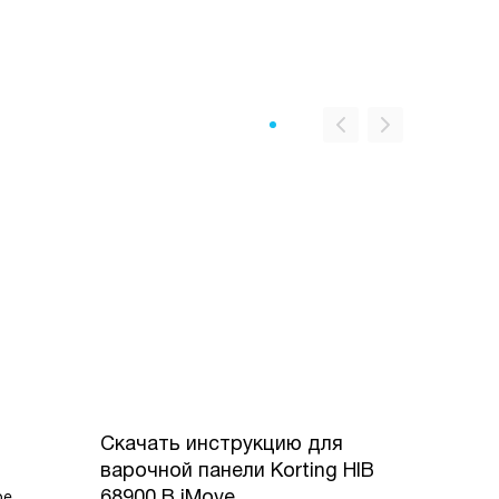
Скачать инструкцию для
варочной панели
Korting HIB
68900 B iMove
ое