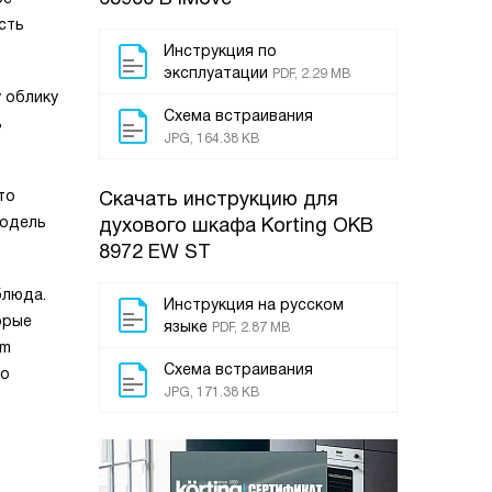
сть
Инструкция по
эксплуатации
PDF, 2.29 MB
 облику
Схема встраивания
ь
JPG, 164.38 KB
то
Скачать инструкцию для
Модель
духового шкафа
Korting OKB
8972 EW ST
блюда.
Инструкция на русском
орые
языке
PDF, 2.87 MB
am
Схема встраивания
то
JPG, 171.38 KB