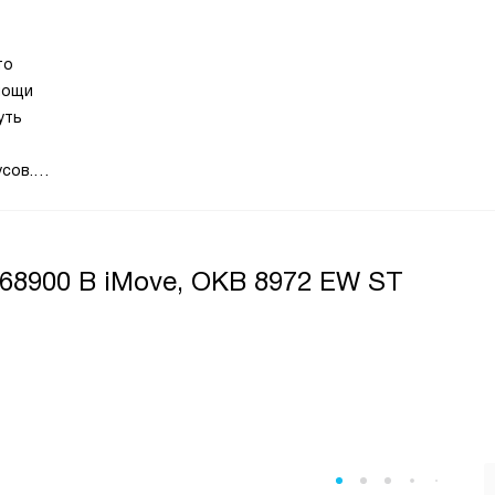
то
мощи
уть
сов.
воды.
 их можно
68900 B iMove, OKB 8972 EW ST