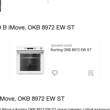
0 B iMove, OKB 8972 EW ST
Духовой шкаф
Korting OKB 8972 EW ST
 iMove, OKB 8972 EW ST
B iMove и Korting OKB 8972 EW ST представляет собой идеальн