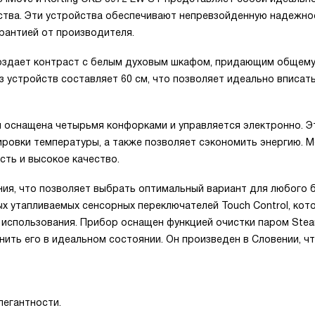
ества. Эти устройства обеспечивают непревзойденную надежно
рантией от производителя.
создает контраст с белым духовым шкафом, придающим общему
з устройств составляет 60 см, что позволяет идеально вписат
 оснащена четырьмя конфорками и управляется электронно. Э
ировки температуры, а также позволяет сэкономить энергию. 
сть и высокое качество.
ия, что позволяет выбрать оптимальный вариант для любого 
 утапливаемых сенсорных переключателей Touch Control, кот
 использования. Прибор оснащен функцией очистки паром Ste
анить его в идеальном состоянии. Он произведен в Словении, ч
легантности.